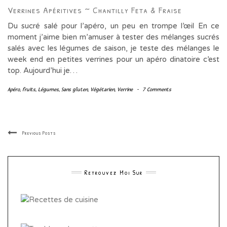
Verrines Apéritives ~ Chantilly Feta & Fraise
Du sucré salé pour l’apéro, un peu en trompe l’œil En ce
moment j’aime bien m’amuser à tester des mélanges sucrés
salés avec les légumes de saison, je teste des mélanges le
week end en petites verrines pour un apéro dinatoire c’est
top. Aujourd’hui je…
Apéro
,
fruits
,
Légumes
,
Sans gluten
,
Végétarien
,
Verrine
-
7 Comments
Previous Posts
Retrouvez Moi Sur