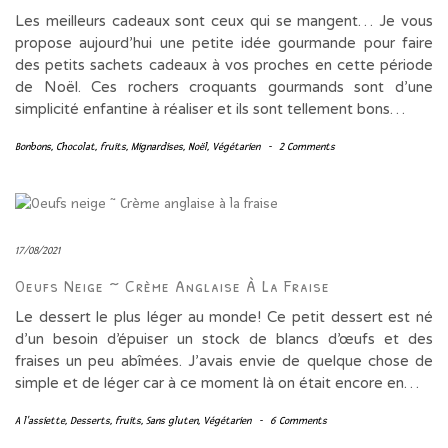
Les meilleurs cadeaux sont ceux qui se mangent… Je vous
propose aujourd’hui une petite idée gourmande pour faire
des petits sachets cadeaux à vos proches en cette période
de Noël. Ces rochers croquants gourmands sont d’une
simplicité enfantine à réaliser et ils sont tellement bons…
Bonbons
,
Chocolat
,
fruits
,
Mignardises
,
Noël
,
Végétarien
-
2 Comments
17/08/2021
Oeufs Neige ~ Crème Anglaise À La Fraise
Le dessert le plus léger au monde! Ce petit dessert est né
d’un besoin d’épuiser un stock de blancs d’œufs et des
fraises un peu abîmées. J’avais envie de quelque chose de
simple et de léger car à ce moment là on était encore en…
A l'assiette
,
Desserts
,
fruits
,
Sans gluten
,
Végétarien
-
6 Comments