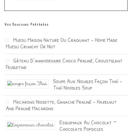
Vos Douceurs Préférées
Muesli Maison Nature Ou Craquant – Home Made
Muesli Crunchy Or Not
Gâteau D’anniversaire Choco Praliné, Croustillant
Feuilletine
Soupe Aux Nouilles Façon Thaï –
Thaï Noodles Soup
Macarons Noisette, Ganache Praliné – Hazelnut
And Praliné Macarons
Esquimaux Au Chocolat ~
Chocolate Popsicles