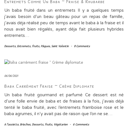
Entremets Comme Un Baba ~ Fraise & Rhubarbe
Un baba fruité dans un entremets Il y a quelques temps
j’avais besoin d’un beau gâteau pour un repas de famille,
j’avais déja réalisé peu de temps avant le baba à la fraise et il
nous avait bien régalés, ayant déja fait plusieurs hybrides
entremets…
Desserts
,
Entremets
,
fruits
,
Pâques
,
Saint Valentin
-
8 Comments
06/06/2021
Baba Carrément Fraise ~ Crème Diplomate
Un baba fruité gourmand et parfumé Ce dessert est né
d’une folle envie de baba et de fraises à la fois, j’avais déjà
tenté le baba fruité, avec l’entremets framboise rose et le
baba agrumes, il n’y avait pas de raison que l’on ne se…
A l'assiette
,
Brioches
,
Desserts
,
fruits
,
Végétarien
-
6 Comments