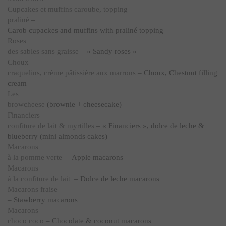
Cupcakes et muffins caroube, topping
praliné
–
Carob cupackes and muffins with praliné topping
Roses
des sables sans graisse
– « Sandy roses »
Choux
craquelins, crème pâtissière aux marrons
– Choux, Chestnut filling
cream
Les
browcheese
(brownie + cheesecake)
Financiers
confiture de lait & myrtilles
– « Financiers », dolce de leche &
blueberry (mini almonds cakes)
Macarons
à la pomme verte
– Apple macarons
Macarons
à la confiture de lait
– Dolce de leche macarons
Macarons fraise
– Stawberry macarons
Macarons
choco coco
– Chocolate & coconut macarons