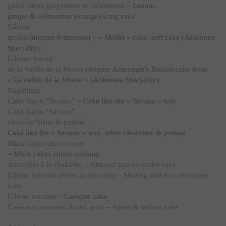
glacé citron gingembre & clémentine
– Lemon,
ginger & clémentine (orange) icing cake
Gâteau
mollet
(dossier Ardennais) – « Mollet » cake, soft cake (Ardennes
Speciality)
Gâteau-biscuit
de la Vallée de la Meuse
(dossier Ardennais)- Biscuit-cake from
« La vallée de la Meuse » (Ardennes Speciality)/
Napolitain
Cake façon “Savane”
– Cake like the « Savane » way
Cake façon “Savane”
chocolat blanc & praliné
–
Cake like the « Savane » way, white chocolate & praline
Minis cakes choco coco
– Minis cakes choco-coconut
Amandier à la rhubarbe – Almond and rhubarbe cake
Gâteau fondant aérien au chocolat – Melting and airy chocolate
cake
Gâteau caraque
– Caraque cake
Cake aux pommes & aux noix – Apple & walnut cake