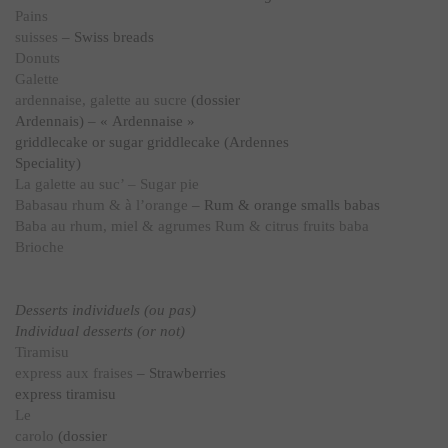
Pains
suisses
– Swiss breads
Donuts
Galette
ardennaise, galette au sucre
(dossier
Ardennais) – « Ardennaise »
griddlecake or sugar griddlecake (Ardennes
Speciality)
La galette au suc’ – Sugar pie
Babasau rhum & à l’orange
– Rum & orange smalls babas
Baba au rhum, miel & agrumes
Rum & citrus fruits baba
Brioche
Desserts individuels (ou pas)
Individual desserts (or not)
Tiramisu
express aux fraises
– Strawberries
express tiramisu
Le
carolo
(dossier