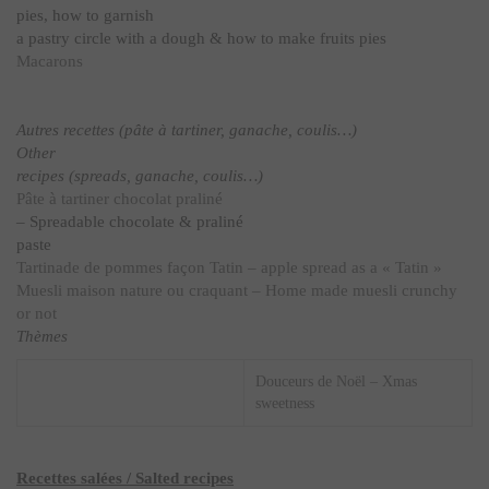
pies, how to garnish
a pastry circle with a dough & how to make fruits pies
Macarons
Autres recettes (pâte à tartiner, ganache, coulis…)
Other
recipes (spreads, ganache, coulis…)
Pâte à tartiner chocolat praliné
– Spreadable chocolate & praliné
paste
Tartinade de pommes façon Tatin – apple spread as a « Tatin »
Muesli maison nature ou craquant – Home made muesli crunchy
or not
Thèmes
Douceurs de Noël – Xmas
sweetness
Recettes salées / Salted recipes