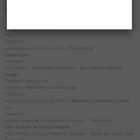
Tutti frutti au Grand Marnier façon Charlotte – Tutti frutti, Grand
Marnier, like a charlotte
Tartes, tourtes & tartelettes
Pies
Tartelettes
gourmandes chocolat caramel
– Chocolate &
caramel pies
Pithiviers
au chocolat
– Chocolate « Pithiviers » (pie with two discs of
dough)
Tartelettes sablées aux
myrtilles
– Blueberry shortbread pies
Tartelettes
briochées rhubarbe ou myrtilles
– Rhubarb or blueberry brioche
pies
Tartelettes
fraises, compotée de rhubarbe à l’orange
– Strawberry
pies, rhubarbe & orange compote
Tarte rustique poires pommes & amandes – Rustic pie, apple, pear