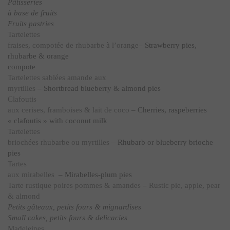
Pâtisseries
à base de fruits
Fruits pastries
Tartelettes
fraises, compotée de rhubarbe à l’orange
– Strawberry pies,
rhubarbe & orange
compote
Tartelettes sablées amande aux
myrtilles
– Shortbread blueberry & almond pies
Clafoutis
aux cerises, framboises & lait de coco
– Cherries, raspeberries
« clafoutis » with coconut milk
Tartelettes
briochées rhubarbe ou myrtilles
– Rhubarb or blueberry brioche
pies
Tartes
aux mirabelles
– Mirabelles-plum pies
Tarte rustique poires pommes & amandes – Rustic pie, apple, pear
& almond
Petits gâteaux, petits fours & mignardises
Small cakes, petits fours & delicacies
Madeleines