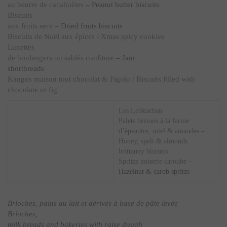
au beurre de cacahuètes
– Peanut butter biscuits
Biscuits
aux fruits secs
– Dried fruits biscuits
Biscuits de Noël aux épices / Xmas spicy cookies
Lunettes
de boulangers ou sablés confiture
– Jam
shortbreads
Kangos maison tout chocolat & Figolu / Biscuits filled with
chocolate or fig
Les Lebkuchen
Palets bretons à la farine
d’épeautre, miel & amandes –
Honey, spelt & almonds
brittanny biscuits
Spritzs noisette caroube
–
Hazelnut & carob spritzs
Brioches, pains au lait et dérivés à base de pâte levée
Brioches,
milk breads and bakeries with raise dough