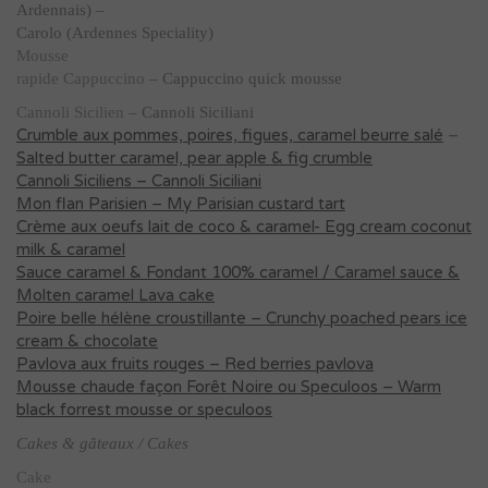
Ardennais) –
Carolo (Ardennes Speciality)
Mousse
rapide Cappuccino
– Cappuccino quick mousse
Cannoli Sicilien
– Cannoli Siciliani
Crumble aux pommes, poires, figues, caramel beurre salé
–
Salted butter caramel, pear apple & fig crumble
Cannoli Siciliens – Cannoli Siciliani
Mon flan Parisien – My Parisian custard tart
Crème aux oeufs lait de coco & caramel- Egg cream coconut
milk & caramel
Sauce caramel & Fondant 100% caramel / Caramel sauce &
Molten caramel Lava cake
Poire belle hélène croustillante – Crunchy poached pears ice
cream & chocolate
Pavlova aux fruits rouges – Red berries pavlova
Mousse chaude façon Forêt Noire ou Speculoos – Warm
black forrest mousse or speculoos
Cakes & gâteaux
/ Cakes
Cake