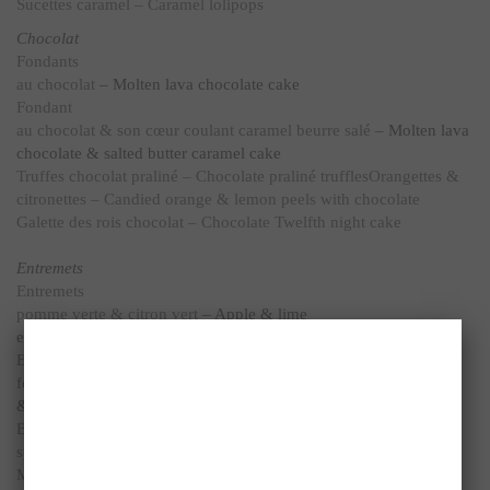
Sucettes caramel – Caramel lolipops
Chocolat
Fondants
au chocolat
– Molten lava chocolate cake
Fondant
au chocolat & son cœur coulant caramel beurre salé
– Molten lava
chocolate & salted butter caramel cake
Truffes chocolat praliné – Chocolate praliné truffles
Orangettes &
citronettes – Candied orange & lemon peels with chocolate
Galette des rois chocolat – Chocolate Twelfth night cake
Entremets
Entremets
pomme verte & citron vert
– Apple & lime
entremets (cake like a mousse)
Entremets
fondant et craquant chocolat praliné
– Chocolate
& praliné, crunchy and molten entremets
Bûche pâtissière speculoos chocolat / Xmas log chocolate and
speculoos
Mon Paris Brest – My Paris Brest