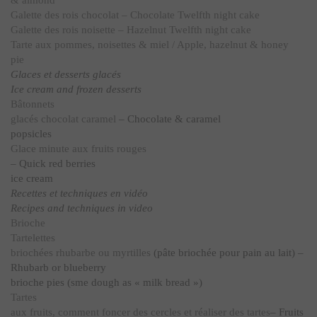
& almond
Galette des rois chocolat – Chocolate Twelfth night cake
Galette des rois noisette – Hazelnut Twelfth night cake
Tarte aux pommes, noisettes & miel / Apple, hazelnut & honey
pie
Glaces et desserts glacés
Ice cream and frozen desserts
Bâtonnets
glacés chocolat caramel
– Chocolate & caramel
popsicles
Glace minute aux fruits rouges
– Quick red berries
ice cream
Recettes et techniques en vidéo
Recipes and techniques in video
Brioche
Tartelettes
briochées rhubarbe ou myrtilles
(pâte briochée pour pain au lait) –
Rhubarb or blueberry
brioche pies (sme dough as « milk bread »)
Tartes
aux fruits, comment foncer des cercles et réaliser des tartes
– Fruits