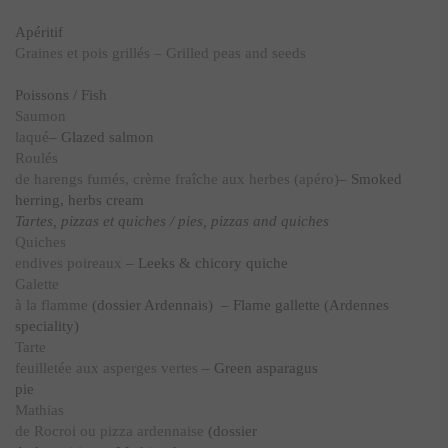
Apéritif
Graines et pois grillés – Grilled peas and seeds
Poissons / Fish
Saumon
laqué
– Glazed salmon
Roulés
de harengs fumés, crème fraîche aux herbes (apéro)
– Smoked
herring, herbs cream
Tartes, pizzas et quiches / pies, pizzas and quiches
Quiches
endives poireaux
– Leeks & chicory quiche
Galette
à la flamme
(dossier Ardennais) – Flame gallette (Ardennes
speciality)
Tarte
feuilletée aux asperges vertes
– Green asparagus
pie
Mathias
de Rocroi ou pizza ardennaise
(dossier