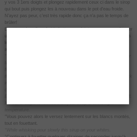
y vos 3 1ers doigts et plongez rapidement
ceux ci dans le sirop
qui bout puis plongez les à nouveau dans le pot d’eau
froide.
N’ayez pas peur, c’est très rapide donc ça n’a pas le temps de
brûler!
De retour dans l’eau froide frotter vos doigts comme pour former
une boule. Si une boule de sirop se forme entre vos doigts alors
le sirop est
assez chaud.
°The sirup have to be at 117°C, if you don’t have a thermometer
take a small bowl filled with very cold water, soak your 3 first
fingers in it and
then quickly soak them in the sirup then soak them quickly back
in the cold water. Don’t be afrais to be burn, it’s so fast that you
can’t burn yourself!
Back in cold water rub your fingers as if you were making a ball.
If a ball of sugar is formed then your sirup is at the right
temperature.
°Vous
pouvez alors le versez lentement sur les blancs montés,
tout en fouettant.
°While whisking pour slowly this sirup on your whites.
°Continuez
à fouetter quelques dizaines de secondes jusqu’à