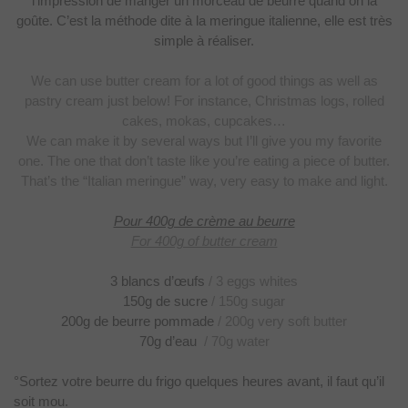
l’impression de manger un morceau de beurre quand on la
goûte. C’est la méthode dite à la meringue italienne, elle est très
simple à
réaliser.
We can use butter cream for a lot of good things as well as
pastry
cream just below! For instance, Christmas logs, rolled
cakes, mokas,
cupcakes…
We can make it by several ways but I’ll give you my favorite
one. The
one that don’t taste like you’re eating a piece of butter.
That’s the “Italian
meringue” way, very easy to make and light.
Pour 400g de crème au beurre
For 400g of butter cream
3 blancs d’œufs
/ 3 eggs
whites
150g de sucre
/ 150g
sugar
200g de beurre pommade
/ 200g very soft butter
70g d’eau
/ 70g water
°Sortez votre beurre du frigo quelques heures avant, il faut
qu’il
soit mou.