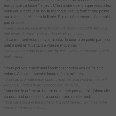
temps que ça fasse “le
bec”. C’est à dire que lorsque vous allez
soulever le batteur du bol la
meringue elle va former une pointe
sur le fouet et elle sera brillante. Elle
doit être encore tiède mais
pas chaude.
°Keep whisking until almost cold (warm but not cold) and until
stiff peaks formed. Your meringue will be shiny.
°A ce
moment vous pouvez ajoutez le beurre en petite parcelles
petit à petit en
fouettant à vitesse moyenne.
°Now you can add butter, little by little, whisk at medium speed
until smooth.
°Vous pouvez maintenant l’aromatiser selon vos goûts et la
colorer.
Alcools, chocolat fondu (tiède), arômes…
°You can aromatise this butter cream as you want or colore it.
Alcohols, melted (warm) chocolate, flavours…
°Attention
la crème au beurre ne se met pas au frais (sinon elle
va durcir) et donc doit
être consommée rapidement.
°You can’t put it in the fridge or it would harden, so it has to be
consumed pretty quickly.