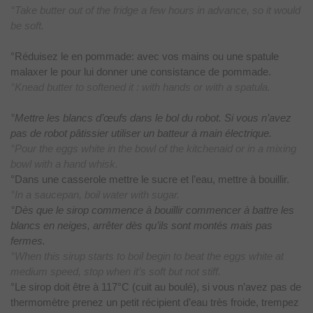
°Take butter out of the fridge a few hours in advance, so it would
be soft.
°Réduisez le en pommade: avec vos mains ou une spatule
malaxer
le pour lui donner une consistance de pommade.
°Knead butter to softened it : with hands or with a spatula.
°Mettre les blancs d’œufs dans le bol du robot. Si vous n’avez
pas de robot pâtissier utiliser un batteur à main électrique.
°Pour the eggs white in the bowl of the kitchenaid or in a mixing
bowl with a hand whisk.
°Dans une
casserole mettre le sucre et l’eau, mettre à bouillir.
°In a saucepan, boil water with sugar.
°Dès que le sirop commence à bouillir commencer à battre les
blancs en neiges, arrêter dès qu’ils sont montés mais pas
fermes.
°When this sirup starts to boil begin to beat the eggs white at
medium speed, stop when it’s soft but not stiff.
°Le sirop
doit être à 117°C (cuit au boulé), si vous n’avez pas de
thermomètre prenez un
petit récipient d’eau très froide, trempez