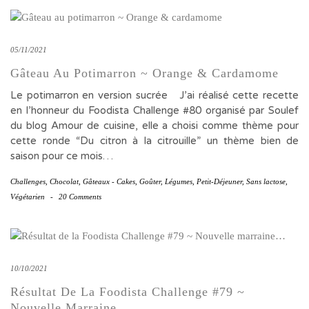
05/11/2021
Gâteau Au Potimarron ~ Orange & Cardamome
Le potimarron en version sucrée J’ai réalisé cette recette
en l’honneur du Foodista Challenge #80 organisé par Soulef
du blog Amour de cuisine, elle a choisi comme thème pour
cette ronde “Du citron à la citrouille” un thème bien de
saison pour ce mois…
Challenges
,
Chocolat
,
Gâteaux - Cakes
,
Goûter
,
Légumes
,
Petit-Déjeuner
,
Sans lactose
,
Végétarien
-
20 Comments
10/10/2021
Résultat De La Foodista Challenge #79 ~
Nouvelle Marraine…