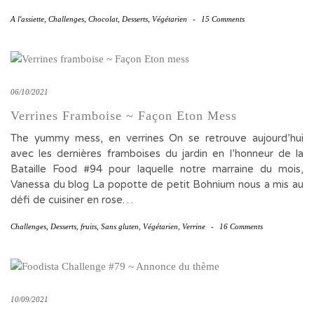
A l'assiette
,
Challenges
,
Chocolat
,
Desserts
,
Végétarien
-
15 Comments
06/10/2021
Verrines Framboise ~ Façon Eton Mess
The yummy mess, en verrines On se retrouve aujourd’hui
avec les dernières framboises du jardin en l’honneur de la
Bataille Food #94 pour laquelle notre marraine du mois,
Vanessa du blog La popotte de petit Bohnium nous a mis au
défi de cuisiner en rose…
Challenges
,
Desserts
,
fruits
,
Sans gluten
,
Végétarien
,
Verrine
-
16 Comments
10/09/2021