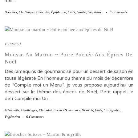
n’ai…
Brioches
,
Challenges
,
Chocolat
,
Épiphanie
,
fruits
,
Goûter
,
Végétarien
-
8 Comments
19/12/2021
Mousse Au Marron ~ Poire Pochée Aux Épices De
Noël
Des ramequins de gourmandise pour un dessert de saison en
toute légèreté En l’honneur du thème du mois de décembre
de “Compile moi un Menu”, je vous propose aujourd’hui un
dessert sur le thème des épices de Noël. Petit rappel, le
défi Compile moi Un…
A l'assiette
,
Challenges
,
Chocolat
,
Crèmes & mousses
,
Desserts
,
fruits
,
Sans gluten
,
Végétarien
-
6 Comments