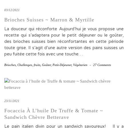
03/12/2021
Brioches Suisses ~ Marron & Myrtille
La douceur qui réconforte Aujourd’hui je vous propose une
recette qui s’adaptera pour le petit déjeuner ou le goûter,
des brioches suisses bien réconfortantes en cette période
toute grise. Il s’agit d’une autre version des pains suisses un
peu fuitée cette fois avec une touche…
Brioches
,
Challenges
,
fruits
,
Goûter
,
Petit-Déjeuner
,
Végétarien
-
27 Comments
23/11/2021
Focaccia À L’huile De Truffe & Tomate ~
Sandwich Chèvre Betterave
Le pain italien divin pour un sandwich savoureux! Il y a