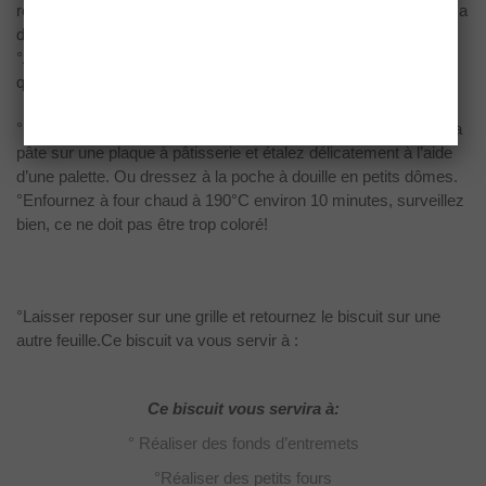
retomber votre “ruban” en cassant toutes les bulles d’air qu’il y a
dedans. Dès que c’est homogène on stop de mélanger.
°Ajouter le beurre en même temps et de la même manière
qu’avant, ne donner pas plus de 3 ou 4 coups.
°Une fois le mélange homogène arrêtez de mélanger. Versez la
pâte sur une plaque à pâtisserie et étalez délicatement à l’aide
d’une palette. Ou dressez à la poche à douille en petits dômes.
°Enfournez à four chaud à 190°C environ 10 minutes, surveillez
bien, ce ne doit pas être trop coloré!
°Laisser reposer sur une grille et retournez le biscuit sur une
autre feuille.Ce biscuit va vous servir à :
Ce biscuit vous servira à:
° Réaliser des fonds d’entremets
°Réaliser des petits fours