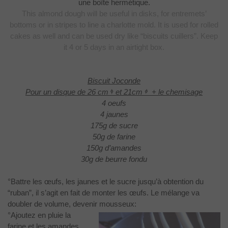
une boîte hermétique.
This almond dough will be useful in disks, for entremets’
bottoms or in
stripes to line a charlotte mold. It is used for rolled
cakes as well and can
be used dry like “biscuits cuillers”. Keep
it 4 or 5 days in an airtight box.
Biscuit Joconde
Pour un disque de 26 cm
ᶲ
et 21cm
ᶲ
+ le chemisage
4 oeufs
4 jaunes
175g de sucre
50g de farine
150g d’amandes
30g de beurre fondu
°Battre les œufs, les jaunes et le sucre jusqu’à obtention du
“ruban”, il s’agit en fait de monter les œufs. Le mélange va
doubler de volume, devenir mousseux:
°Ajoutez en pluie la
farine et les amandes