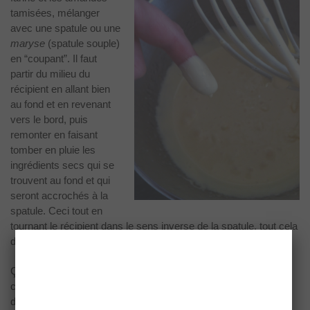
tamisées, mélanger
avec une spatule ou une
maryse
(spatule souple)
en “coupant”. Il faut
partir du milieu du
récipient en allant bien
au fond et en revenant
vers le bord, puis
remonter en faisant
tomber en pluie les
ingrédients secs qui se
trouvent au fond et qui
seront accrochés à la
spatule. Ceci tout en
tournant le récipient dans le sens inverse de la spatule, tout cela
délicatement bien sûr, car la pâtisserie c’est de la tendresse!
Ça à l’air compliqué comme ça mais en fait c’est très facile,
c’est un coup de main qui se prend très vite! Cela vous permet
de ne pas avoir à donner trop de spatule et de ne pas faire