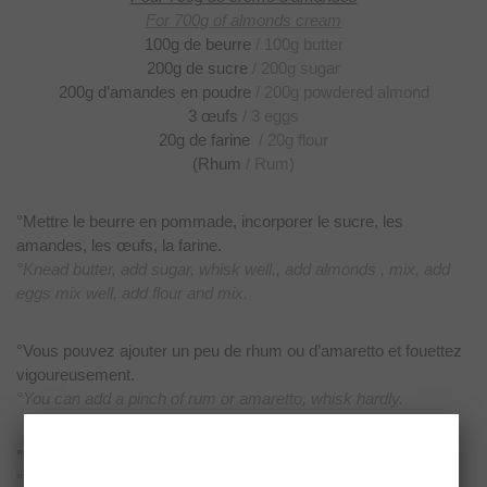
For 700g of almonds cream
100g de beurre
/ 100g butter
200g de sucre
/ 200g
sugar
200g d’amandes en poudre
/ 200g powdered almond
3 œufs
/ 3 eggs
20g de farine
/ 20g flour
(Rhum
/ Rum)
°Mettre le beurre en pommade, incorporer le sucre, les
amandes,
les œufs, la farine.
°Knead butter, add sugar, whisk well,, add almonds , mix, add
eggs mix well, add flour and mix.
°Vous pouvez ajouter un peu de rhum ou d’amaretto et fouettez
vigoureusement.
°You can add a pinch of rum or amaretto, whisk hardly.
°Elle se
conserve 3 à 4 jours au frais.
°
Keep it 3 to 4 days in the fridge.