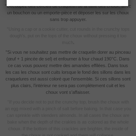
°Découpez des cercles de craquelin de la taille des choux, avec
un bouchon ou un emporte-pièce et déposer les sur les choux
sans trop appuyer.
°Using a cap or a cookie cutter, cut rounds in the crunchy tops
dough’s, put on the tops of the choux without pressing it too
much
.
°Si vous ne souhaitez pas mettre de craquelin dorer au pinceau
(œuf + 1 pincée de sel) et enfourner à four chaud 190°C. Dans
ce cas vous pouvez mettre des amandes effilées. Dans tous
les cas les choux sont cuits lorsque le fond des sillons dans les
craquelures est aussi coloré que l’ensemble. Si ces sillons sont
plus clairs, l’intérieur ne sera pas complètement cuit et les
choux vont s’affaisser.
°If you decide not to put the crunchy top, brush the choux with
an egg mixed with a pinch of salt before baking. In that case you
can sprinkle with slenders almonds. In all cases the choux are
bake when the depth of the crakles is as colored as the whole
choux. If the bottom of this crackles are brighter, the inside of
the choux is not cooked and them will collapse.