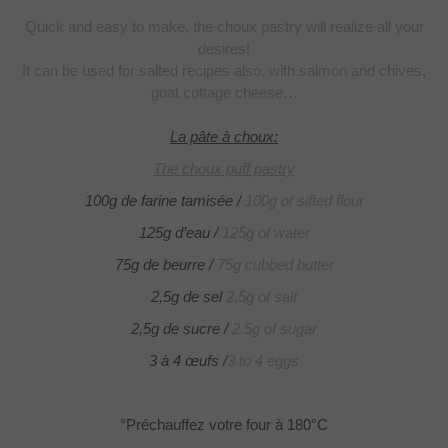
Quick and easy to make,
the choux pastry will realize all your
desires!
It can be used for
salted recipes also, with salmon and chives,
goat cottage cheese…
La pâte à choux:
The choux puff pastry
100g de farine tamisée /
100g of sifted flour
125g d’eau /
125g of water
75g de beurre /
75g cubbed butter
2,5g de sel
2.5g of salt
2,5g de sucre /
2.5g of sugar
3 à 4 œufs /
3 to 4 eggs
°Préchauffez votre four à 180°C