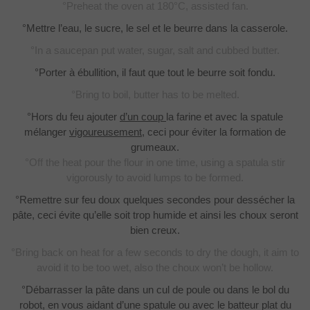
°Preheat the oven at 180°C, assisted fan.
°Mettre l’eau, le sucre, le sel et le beurre dans la casserole.
°In a saucepan put water, sugar, salt and cubbed butter.
°Porter à ébullition, il faut que tout le beurre soit fondu.
°Bring to boil, butter has to be melted.
°Hors du feu ajouter
d’un coup
la farine et avec la spatule
mélanger
vigoureusement
, ceci pour éviter la formation de
grumeaux.
°Off the heat pour the flour in one time, using a spatula stir
vigorously to avoid lumps to be formed.
°Remettre sur feu doux quelques secondes pour dessécher la
pâte, ceci évite qu’elle soit trop humide et ainsi les choux seront
bien creux.
°Bring back on heat for a few seconds to dry the dough, it aim to
avoid it to be too wet, also the choux won’t be hollow.
°Débarrasser la pâte dans un cul de poule ou dans le bol du
robot, en vous aidant d’une spatule ou avec le batteur plat du