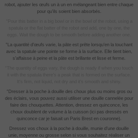
robot, ajouter les œufs un à un en mélangeant bien entre chaque
pour qu’ils soient bien absorbés.
°Pour this batter in a big bowl or in the bowl of the robot, using a
spatula or the flat batter of the robot and add, one by one, the
eggs. Wait the dough to be smooth before adding another one.
°La quantité d’œufs varie, la pâte est prête lorsqu’en la touchant
avec la spatule une pointe se forme à la surface. Elle tient bien,
s’affaisse à peine et la pâte est brillante et lisse et ferme.
°The quantity of eggs vary, the dough is ready if when you touch
it with the spatula there’s a peak that is formed on the surface.
It’s firm, not liquid, not dry and it’s smooth and shiny.
°Dresser à la poche à douille des choux plus ou moins gros ou
des éclairs, vous pouvez aussi utiliser une douille cannelée pour
faire des chouquettes. Attention, dressez en quinconce, les
choux doublent de volume à la cuisson (ici pas dressés en
quinconce car je faisait un Paris Brest en couronne).
Dressez vos choux à la poche à douille, munie d’une douille
unie, moyenne ou grosse selon si vous souhaitez réaliser un