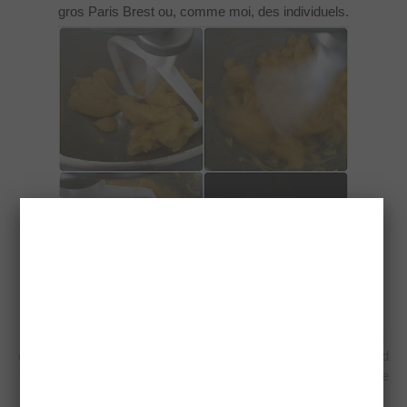
gros Paris Brest ou, comme moi, des individuels.
°Using a pipping bag you can shape the choux or éclairs, you
can use a fluted or plain tip. Put them I staggered rows to avoid
them to stick to each others during the baking (it’s not the case
here because I made a crown Paris Brest).