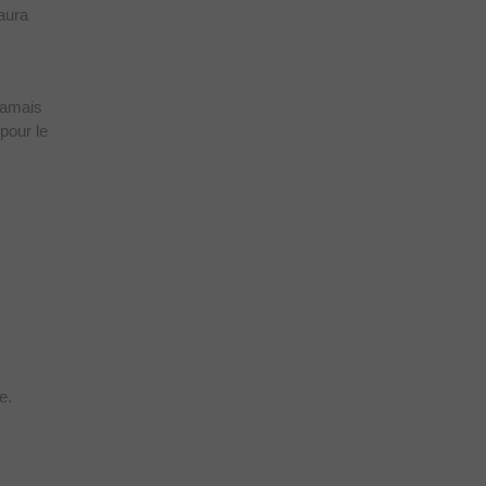
 aura
 jamais
 pour le
e.