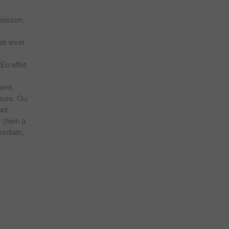
cuisson,
re lever
En effet
ment.
eure. Ou
nt.
 (bien à
médiate,