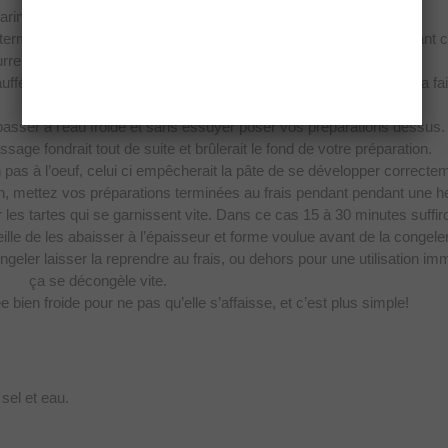
arine, à la brosse ou à la main si vous n’en avez pas.
s terminé si vous le laissez trop longtemps exposé à la chaleur avant 
rre vont fondre et votre pâte montera moins bien.
auffé à 200 C°, c’est la vapeur provoquée par la température qui va fai
les couches.
passer à l’eau froide et sans essuyer poser vos préparations dessus. 
sage fondrait tout de suite et brûlerait le fond de votre préparation.
n pas à l’oeuf, celui ci empêcherait la pâte de se développer correcte
on, mettez vos préparations terminées au frais pendant pendant une h
 les tartes qui se garnissent vite. Dans ce cas 15 à 30 minutes suffiro
lle de les abaisser à l’épaisseur et forme voulue avant de la congeler
ongeler laisser la reprendre au frais, ou dehors pour une utilisation im
ça se décongèle vite.
tée bien froide pour ne pas qu’elle s’affaisse, et c’est plus simple!
sel et eau.