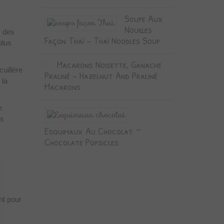
Soupe Aux
Nouilles
, des
Façon Thaï – Thaï Noodles Soup
plus
Macarons Noisette, Ganache
cuillère
Praliné – Hazelnut And Praliné
 la
Macarons
e
es
Esquimaux Au Chocolat ~
Chocolate Popsicles
nt pour