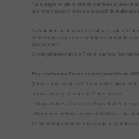
°
Le tourage
: on plie la pâte de manière successive a
une répercussion directe sur la qualité du feuilletage e
Surtout attention: le beurre ne doit pas sortir de la d
la détrempe craque en un endroit arrêter tout de suite 
prochain tour.
On fait généralement 6 à 7 tours, sauf pour les palm
Pour réaliser les 6 tours on peut procéder de dif
(1 tour simple: pliage en 3; 1 tour double: pliage en 4)
-6 tours simples
: 3 séries de 2 tours simples
–
4 tours doubles
:2 séries de 2 tours doubles (ce qui
–
Alternances de tours simples et doubles
: 1 tour dou
En fait un tour double est environ égal à 1,5 tour donc