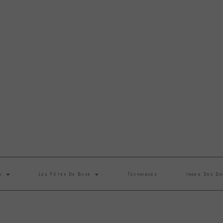
se
Les Pâtes De Base
Techniques
Index Des Do