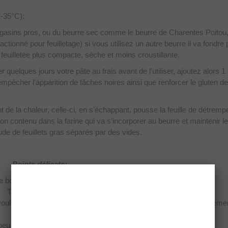
2-35°C):
magasins pros, ou du beurre sec comme le beurre de Charentes Poitou
ctionné pour feuilletage) si vous utilisez un autre beurre il va fondre 
feuilletée plus compacte, sèche et moins croustillante.
r quelques jours votre pâte au frais avant de l’utiliser, ajoutez alors 1 
empêcher l’apparition de tâches noires ainsi que renforcer le gluten de
 de la chaleur, celle-ci, en s’échappant, pousse la feuille de détremp
don contenu dans la farine qui va s’incorporer au beurre et maintenir l
ude de feuillets gras séparés par des vides.
Points délicats:
de bonne qualité ou l’additionner de farine de gruau.
Toujours tamiser la farine.
voulez vous en servir le lendemain pétrissez la un peu plus longueme
qu’elle soit plus ferme.
peu mais souvent en cours du tourage.