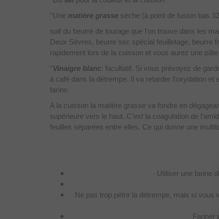
°Une
matière grasse
sèche (à point de fusion bas 3
soit du beurre de tourage que l’on trouve dans les 
Deux Sèvres, beurre sec spécial feuilletage, beurre fra
rapidement lors de la cuisson et vous aurez une pâte 
°
Vinaigre blanc
: facultatif. Si vous prévoyez de garde
à café dans la détrempe. Il va retarder l’oxydation et 
farine.
A la cuisson la matière grasse va fondre en dégageant
supérieure vers le haut. C’est la coagulation de l’ami
feuilles séparées entre elles. Ce qui donne une multit
Utiliser une farine 
Ne pas trop pétrir la détrempe, mais si vous 
Fariner 