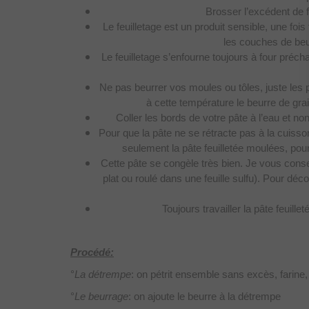
Brosser l’excédent de f
Le feuilletage est un produit sensible, une foi
les couches de beu
Le feuilletage s’enfourne toujours à four préch
Ne pas beurrer vos moules ou tôles, juste les 
à cette température le beurre de grais
Coller les bords de votre pâte à l’eau et no
Pour que la pâte ne se rétracte pas à la cuiss
seulement la pâte feuilletée moulées, pour
Cette pâte se congèle très bien. Je vous consei
plat ou roulé dans une feuille sulfu). Pour déc
Toujours travailler la pâte feuille
Procédé:
°
La détrempe
: on pétrit ensemble sans excès, farine, 
°
Le beurrage
: on ajoute le beurre à la détrempe