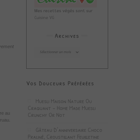
Mes recettes végés sont sur
Cuisine VG
Archives
ivement
Archives
Vos Douceurs Préférées
Muesli Maison Nature Ou
Craquant – Home Made Muesli
Crunchy Or Not
ire au
gruau.
Gâteau D’anniversaire Choco
Praliné, Croustillant Feuilletine