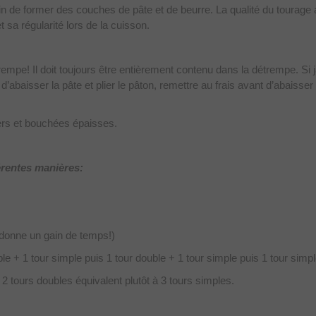
fin de former des couches de pâte et de beurre. La qualité du tourage
t sa régularité lors de la cuisson.
étrempe! Il doit toujours être entièrement contenu dans la détrempe. Si
d’abaisser la pâte et plier le pâton, remettre au frais avant d’abaisser
iers et bouchées épaisses.
férentes manières:
 donne un gain de temps!)
ble + 1 tour simple puis 1 tour double + 1 tour simple puis 1 tour simpl
 2 tours doubles équivalent plutôt à 3 tours simples.