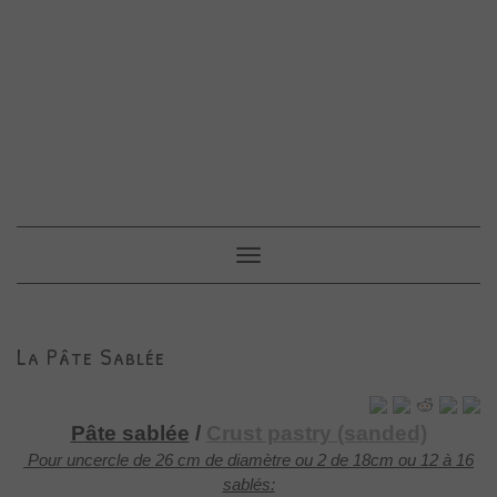
Toggle
Navigation
La Pâte Sablée
Pâte sablée
/
Crust pastry (sanded)
Pour uncercle de 26 cm de diamètre ou 2 de 18cm ou 12 à 16
sablés: