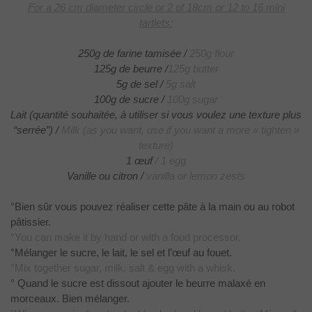
For a 26 cm diameter circle or 2 of 18cm or 12 to 16 mini
tartlets:
250g de farine tamisée /
250g flour
125g de beurre /
125g butter
5g de sel /
5g salt
100g de sucre /
100g sugar
Lait (quantité souhaitée, à utiliser si vous voulez une texture plus
“serrée”) /
Milk (as you want, use if you want a more « tighten »
texture)
1 œuf
/ 1 egg
Vanille ou citron /
vanilla or lemon zests
°Bien sûr vous pouvez réaliser cette pâte à la main ou au robot
pâtissier.
°You
can make it by hand or with a food processor.
°Mélanger le sucre, le lait, le sel et l’œuf au fouet.
°Mix
together sugar, milk, salt & egg with a whisk.
° Quand le sucre est dissout ajouter le beurre malaxé en
morceaux. Bien mélanger.