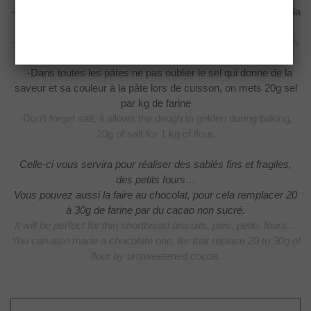
-Ne
pas trop pétrir la pâte sinon cela lui enlèvera sa friabilité et la
rendra
élastique
-Don’t
overwork the dough, otherwise it will be elastic and tough,
not crumbly anymore.
-Dans toutes les pâtes ne pas oublier le sel qui
donne de la
saveur et sa couleur à la pâte lors de cuisson, on mets 20g sel
par
kg de farine
-Don’t
forget salt, it allows the dough to golden during baking,
20g of salt for 1 kg
of flour.
Celle-ci vous servira pour réaliser des sablés fins et fragiles,
des petits fours…
Vous pouvez aussi la faire au chocolat, pour cela remplacer 20
à 30g de farine par du cacao non sucré.
It will be perfect for thin shortbread biscuits, pies, petits fours…
You can also made a chocolate one, for that replace 20 to 30g of
flour by unsweetened cocoa.