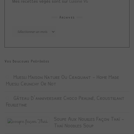
Mes recettes végés sont sur
Cuisine VG
Archives
Archives
Vos Douceurs Préférées
Muesli Maison Nature Ou Craquant – Home Made
Muesli Crunchy Or Not
Gâteau D’anniversaire Choco Praliné, Croustillant
Feuilletine
Soupe Aux Nouilles Façon Thaï –
Thaï Noodles Soup