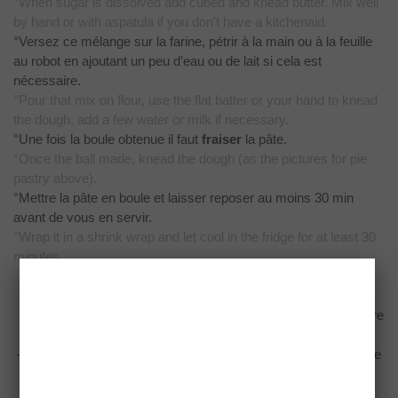
°When
sugar is dissolved add cubed and knead butter. Mix well
by hand or with a
spatula if you don’t have a kitchenaid.
°Versez ce mélange sur la farine, pétrir à la main ou à la
feuille
au robot en ajoutant un peu d’eau ou de lait si cela est
nécessaire.
°Pour
that mix on flour, use the flat batter or your hand to knead
the dough, add a
few water or milk if necessary.
°Une fois la boule obtenue il faut
fraiser
la pâte.
°Once
the ball made, knead the dough (as the pictures for pie
pastry above).
°Mettre la pâte en boule et laisser reposer au moins 30 min
avant
de vous en servir.
°Wrap
it in a shrink wrap and let cool in the fridge for at least 30
minutes.
Petits conseils: /
Some tricks:
-Bien faire fondre le sucre et le sel avant
d’incorporer le beurre
-Make
sure sugar and salt is melted before adding butter
-Vous
pouvez remplacer le sucre en poudre par du sucre glace
tamisé
-Instead
of using sugar you can use icing sugar