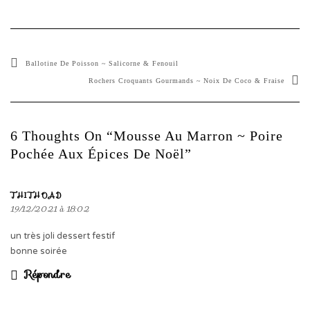
Ballotine De Poisson ~ Salicorne & Fenouil
Rochers Croquants Gourmands ~ Noix De Coco & Fraise
6 Thoughts On “Mousse Au Marron ~ Poire
Pochée Aux Épices De Noël”
THITHOAD
19/12/2021 à 18:02
un très joli dessert festif
bonne soirée
Répondre