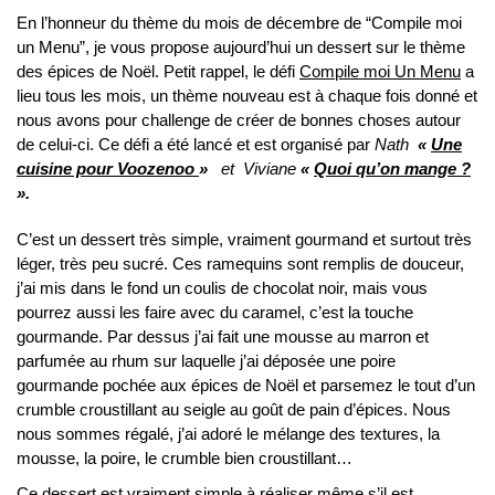
En l’honneur du thème du mois de décembre de “Compile moi
un Menu”, je vous propose aujourd’hui un dessert sur le thème
des épices de Noël. Petit rappel, le défi
Compile moi Un Menu
a
lieu tous les mois, un thème nouveau est à chaque fois donné et
nous avons pour challenge de créer de bonnes choses autour
de celui-ci. Ce défi a été lancé et est organisé par
Nath
«
Une
cuisine pour Voozenoo
»
et Viviane
«
Quoi qu’on mange ?
».
C’est un dessert très simple, vraiment gourmand et surtout très
léger, très peu sucré. Ces ramequins sont remplis de douceur,
j’ai mis dans le fond un coulis de chocolat noir, mais vous
pourrez aussi les faire avec du caramel, c’est la touche
gourmande. Par dessus j’ai fait une mousse au marron et
parfumée au rhum sur laquelle j’ai déposée une poire
gourmande pochée aux épices de Noël et parsemez le tout d’un
crumble croustillant au seigle au goût de pain d’épices. Nous
nous sommes régalé, j’ai adoré le mélange des textures, la
mousse, la poire, le crumble bien croustillant…
Ce dessert est vraiment simple à réaliser même s’il est