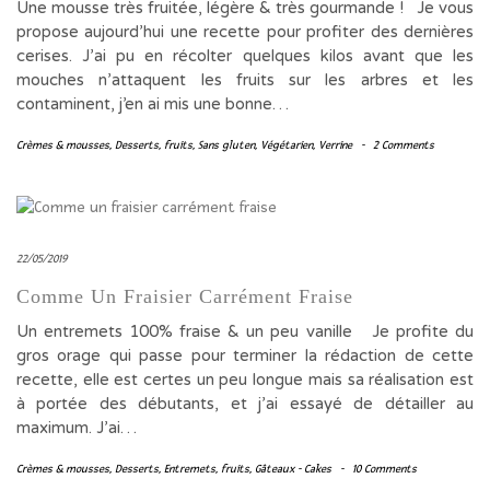
Une mousse très fruitée, légère & très gourmande ! Je vous
propose aujourd’hui une recette pour profiter des dernières
cerises. J’ai pu en récolter quelques kilos avant que les
mouches n’attaquent les fruits sur les arbres et les
contaminent, j’en ai mis une bonne…
Crèmes & mousses
,
Desserts
,
fruits
,
Sans gluten
,
Végétarien
,
Verrine
-
2 Comments
22/05/2019
Comme Un Fraisier Carrément Fraise
Un entremets 100% fraise & un peu vanille Je profite du
gros orage qui passe pour terminer la rédaction de cette
recette, elle est certes un peu longue mais sa réalisation est
à portée des débutants, et j’ai essayé de détailler au
maximum. J’ai…
Crèmes & mousses
,
Desserts
,
Entremets
,
fruits
,
Gâteaux - Cakes
-
10 Comments