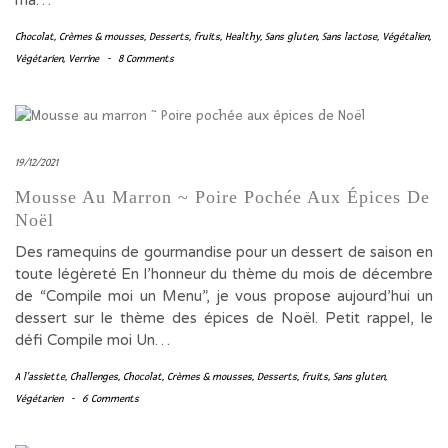
Chocolat
,
Crèmes & mousses
,
Desserts
,
fruits
,
Healthy
,
Sans gluten
,
Sans lactose
,
Végétalien
,
Végétarien
,
Verrine
-
8 Comments
19/12/2021
Mousse Au Marron ~ Poire Pochée Aux Épices De
Noël
Des ramequins de gourmandise pour un dessert de saison en
toute légèreté En l’honneur du thème du mois de décembre
de “Compile moi un Menu”, je vous propose aujourd’hui un
dessert sur le thème des épices de Noël. Petit rappel, le
défi Compile moi Un…
A l'assiette
,
Challenges
,
Chocolat
,
Crèmes & mousses
,
Desserts
,
fruits
,
Sans gluten
,
Végétarien
-
6 Comments