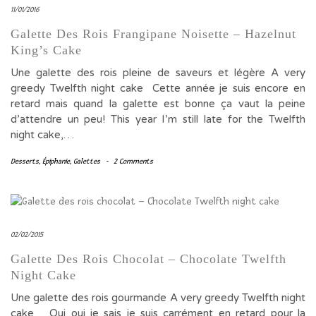
11/01/2016
Galette Des Rois Frangipane Noisette – Hazelnut
King’s Cake
Une galette des rois pleine de saveurs et légère A very
greedy Twelfth night cake Cette année je suis encore en
retard mais quand la galette est bonne ça vaut la peine
d’attendre un peu! This year I’m still late for the Twelfth
night cake,…
Desserts
,
Épiphanie
,
Galettes
-
2 Comments
02/02/2015
Galette Des Rois Chocolat – Chocolate Twelfth
Night Cake
Une galette des rois gourmande A very greedy Twelfth night
cake Oui oui je sais je suis carrément en retard pour la