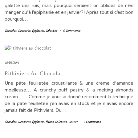
galette des rois, mais pourquoi seraient on obligés de n’en
manger qu’à l’épiphanie et en janvier?! Après tout si c’est bon
pourquoi…
Chocolat
,
Desserts
,
Épiphanie
,
Galettes
-
0 Comments
02/05/2014
Pithiviers Au Chocolat
Une pâte feuilletée croustillante & une crème d’amande
moelleuse… A crunchy puff pastry & a melting almonds
cream… Comme je vous ai donné récemment la technique
de la pâte feuilletée j’en avais en stock et je n’avais encore
jamais fait de Pithiviers. Du…
Chocolat
,
Desserts
,
Épiphanie
,
fruits
,
Galettes
,
Goûter
-
0 Comments