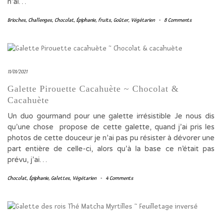
n’ai…
Brioches
,
Challenges
,
Chocolat
,
Épiphanie
,
fruits
,
Goûter
,
Végétarien
-
8 Comments
11/01/2021
Galette Pirouette Cacahuète ~ Chocolat &
Cacahuète
Un duo gourmand pour une galette irrésistible Je nous dis
qu’une chose propose de cette galette, quand j’ai pris les
photos de cette douceur je n’ai pas pu résister à dévorer une
part entière de celle-ci, alors qu’à la base ce n’était pas
prévu, j’ai…
Chocolat
,
Épiphanie
,
Galettes
,
Végétarien
-
4 Comments