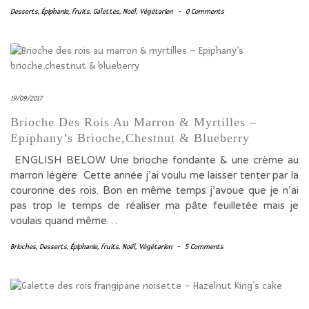
Desserts
,
Épiphanie
,
fruits
,
Galettes
,
Noël
,
Végétarien
-
0 Comments
19/09/2017
Brioche Des Rois Au Marron & Myrtilles –
Epiphany’s Brioche,chestnut & Blueberry
ENGLISH BELOW Une brioche fondante & une crème au
marron légère Cette année j’ai voulu me laisser tenter par la
couronne des rois. Bon en même temps j’avoue que je n’ai
pas trop le temps de réaliser ma pâte feuilletée mais je
voulais quand même…
Brioches
,
Desserts
,
Épiphanie
,
fruits
,
Noël
,
Végétarien
-
5 Comments