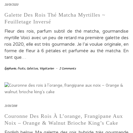
20/01/2020
Galette Des Rois Thé Matcha Myrtilles ~
Feuilletage Inversé
Fleur des rois, parfum subtil de thé matcha, gourmandise
myrtille Voici avec un peu de retard ma première galette des
rois 2020, elle est très gourmande. Je l’ai voulue originale, en
forme de fleur à 6 pétales et parfumée au thé matcha. En
tant que…
Épiphanie
,
fruits
,
Galettes
,
Végétarien
-
2 Comments
21/01/2018
Couronne Des Rois À L’orange, Frangipane Aux
Noix – Orange & Walnut Brioche King’s Cake
English below Ma galette des rois hybride très gourmande