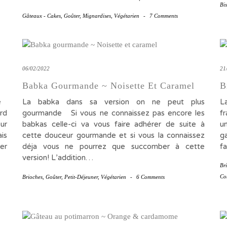
Bis
Gâteaux - Cakes
,
Goûter
,
Mignardises
,
Végétarien
-
7 Comments
06/02/2022
21
Babka Gourmande ~ Noisette Et Caramel
B
de
La babka dans sa version on ne peut plus
L
rd
gourmande Si vous ne connaissez pas encore les
f
ur
babkas celle-ci va vous faire adhérer de suite à
u
is
cette douceur gourmande et si vous la connaissez
ga
er
déja vous ne pourrez que succomber à cette
fa
version! L’addition…
Br
Co
Brioches
,
Goûter
,
Petit-Déjeuner
,
Végétarien
-
6 Comments