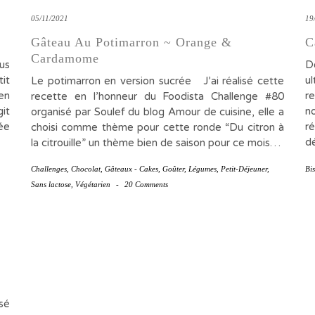
05/11/2021
19
Gâteau Au Potimarron ~ Orange &
C
Cardamome
us
D
it
u
Le potimarron en version sucrée J’ai réalisé cette
en
re
recette en l’honneur du Foodista Challenge #80
git
n
organisé par Soulef du blog Amour de cuisine, elle a
ée
r
choisi comme thème pour cette ronde “Du citron à
d
la citrouille” un thème bien de saison pour ce mois…
Challenges
,
Chocolat
,
Gâteaux - Cakes
,
Goûter
,
Légumes
,
Petit-Déjeuner
,
Bis
Sans lactose
,
Végétarien
-
20 Comments
sé