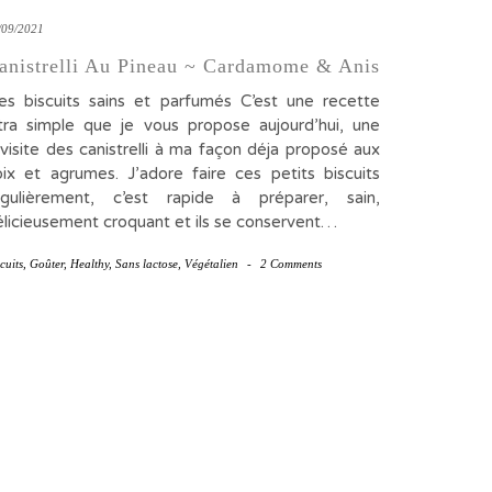
/09/2021
anistrelli Au Pineau ~ Cardamome & Anis
es biscuits sains et parfumés C’est une recette
ltra simple que je vous propose aujourd’hui, une
visite des canistrelli à ma façon déja proposé aux
oix et agrumes. J’adore faire ces petits biscuits
égulièrement, c’est rapide à préparer, sain,
élicieusement croquant et ils se conservent…
cuits
,
Goûter
,
Healthy
,
Sans lactose
,
Végétalien
-
2 Comments