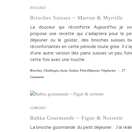
03/12/2021
Brioches Suisses ~ Marron & Myrtille
La douceur qui réconforte Aujourd’hui je vo
propose une recette qui s’adaptera pour le pet
déjeuner ou le goûter, des brioches suisses bi
réconfortantes en cette période toute grise. Il s’a
d’une autre version des pains suisses un peu fuit
cette fois avec une touche…
Brioches
,
Challenges
,
fruits
,
Goûter
,
Petit-Déjeuner
,
Végétarien
-
27
Comments
12/08/2021
Babka Gourmande ~ Figue & Noisette
La brioche gourmande du petit déjeuner J’ai réali