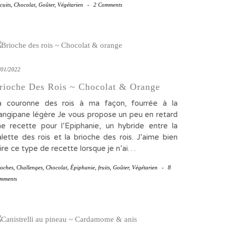
cuits
,
Chocolat
,
Goûter
,
Végétarien
-
2 Comments
/01/2022
rioche Des Rois ~ Chocolat & Orange
a couronne des rois à ma façon, fourrée à la
rangipane légère Je vous propose un peu en retard
ne recette pour l’Epiphanie, un hybride entre la
lette des rois et la brioche des rois. J’aime bien
ire ce type de recette lorsque je n’ai…
ioches
,
Challenges
,
Chocolat
,
Épiphanie
,
fruits
,
Goûter
,
Végétarien
-
8
mments