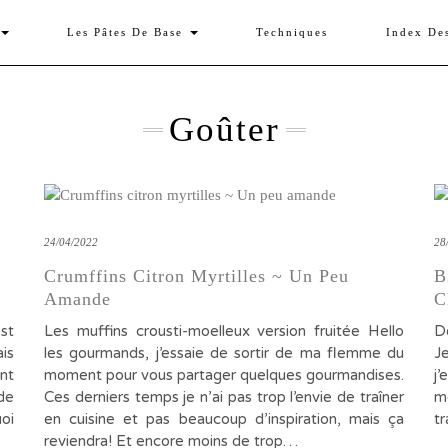
Les Pâtes De Base
Techniques
Index De
Goûter
24/04/2022
28
Crumffins Citron Myrtilles ~ Un Peu
B
Amande
C
st
Les muffins crousti-moelleux version fruitée Hello
D
ais
les gourmands, j’essaie de sortir de ma flemme du
J
ent
moment pour vous partager quelques gourmandises.
j
de
Ces derniers temps je n’ai pas trop l’envie de traîner
m
oi
en cuisine et pas beaucoup d’inspiration, mais ça
t
reviendra! Et encore moins de trop…