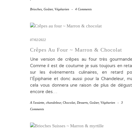
Brioches
,
Goûter
,
Végétarien
-
4 Comments
07/02/2022
Crêpes Au Four ~ Marron & Chocolat
Une version de crêpes au four très gourman
Comme il est de coutume je suis toujours en reta
sur les évènements culinaires, en retard po
l’Épiphanie et donc aussi pour la Chandeleur, ma
cela vous donnera une raison de plus de dégust
encore des…
A l'assiette
,
chandeleur
,
Chocolat
,
Desserts
,
Goûter
,
Végétarien
-
3
Comments