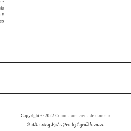
une
is
n#
es
Copyright © 2022
Comme une envie de douceur
Built using
Kale Pro
by
LyraThemes
.