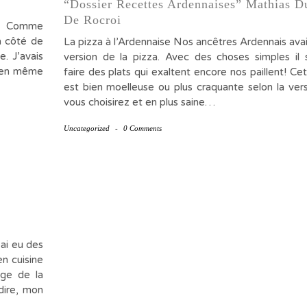
“Dossier Recettes Ardennaises” Mathias D
De Rocroi
ison Comme
à côté de
La pizza à l’Ardennaise Nos ancêtres Ardennais avai
. J’avais
version de la pizza. Avec des choses simples il 
t en même
faire des plats qui exaltent encore nos paillent! Cet
est bien moelleuse ou plus craquante selon la ver
vous choisirez et en plus saine…
Uncategorized
-
0 Comments
’ai eu des
en cuisine
nge de la
 dire, mon