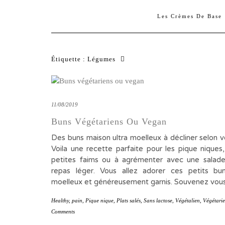
Les Crèmes De Base
Étiquette :
Légumes
11/08/2019
Buns Végétariens Ou Vegan
Des buns maison ultra moelleux à décliner selon v
Voila une recette parfaite pour les pique niques,
petites faims ou à agrémenter avec une salad
repas léger. Vous allez adorer ces petits bu
moelleux et généreusement garnis. Souvenez vou
Healthy
,
pain
,
Pique nique
,
Plats salés
,
Sans lactose
,
Végétalien
,
Végétari
Comments