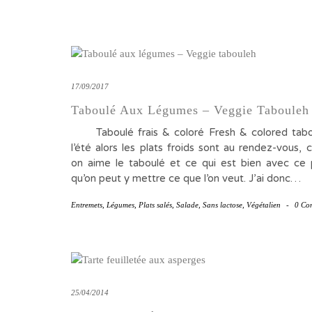
17/09/2017
Taboulé Aux Légumes – Veggie Tabouleh
Taboulé frais & coloré Fresh & colored tabou
l’été alors les plats froids sont au rendez-vous,
on aime le taboulé et ce qui est bien avec ce p
qu’on peut y mettre ce que l’on veut. J’ai donc…
Entremets
,
Légumes
,
Plats salés
,
Salade
,
Sans lactose
,
Végétalien
-
0 Co
25/04/2014