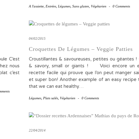
A l'assiette
,
Entrées
,
Légumes
,
Sans gluten
,
Végétarien
-
0 Comments
04/02/2015
Croquettes De Légumes – Veggie Patties
le C’est
Croustillantes & savoureuses, petites ou géantes !
 chez nous
& savory, small or giants ! Voici encore un 
lat c’est
recette facile qui prouve que l’on peut manger s
et super bon! Another example of an easy recipe
that we can eat healthy…
mments
Légumes
,
Plats salés
,
Végétarien
-
0 Comments
22/04/2014