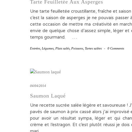
Tarte Feuilletée Aux Asperges
Une tarte feuilletée croustillante, fraîche et sa
c’est la saison de asperges je ne pouvais passer 
cette occasion de mettre ma créativité en marche
envie de quelque chose d’assez simple, léger e
temps gourmand. …
Entrées
,
Légumes
,
Plats salés
,
Poissons
,
Tartes salées
-
0 Comments
04/04/2014
Saumon Laqué
Une recette sucrée salée légère et savoureuse ! J
pavés de saumon à prix cassé alors j’ai improvisé 
pour avoir un résultat sympa, léger et qui cha
crème et l’estragon. Et c’est plutôt réussi je dois
mari…