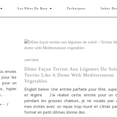
Les Pâtes De Base
Techniques
Index De
24/07/2018
Dôme Façon Terrine Aux Légumes Du Sole
os envies
Terrine Like A Dome With Mediterranean
 pour les
Vegetables
e pour un
ns, hyper
English below Une entrée parfaite pour l’été, supe
s,…
et légère J’ai réalisé cette entrée pour un d
pendant les grosses chaleurs, je ne voulais pas 
en
-
2
mes invités avec un repas trop lourd et c’était par
format en petit dômes donne des…