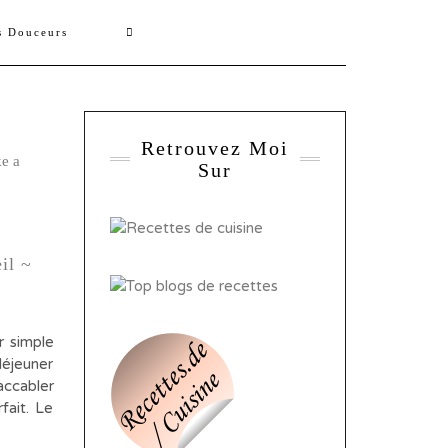
s Douceurs
Retrouvez Moi
Sur
il ~
r simple
éjeuner
accabler
fait. Le