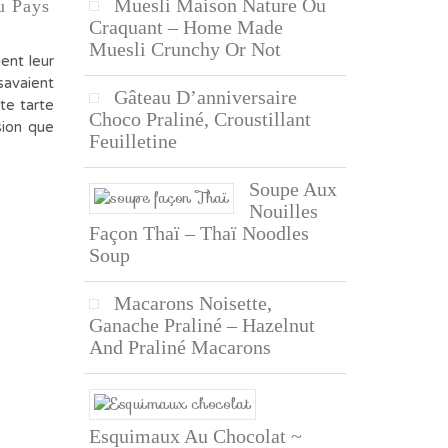
Muesli Maison Nature Ou
u Pays
Craquant – Home Made
Muesli Crunchy Or Not
ent leur
savaient
Gâteau D’anniversaire
te tarte
Choco Praliné, Croustillant
sion que
Feuilletine
Soupe Aux
Nouilles
Façon Thaï – Thaï Noodles
Soup
Macarons Noisette,
Ganache Praliné – Hazelnut
And Praliné Macarons
Esquimaux Au Chocolat ~