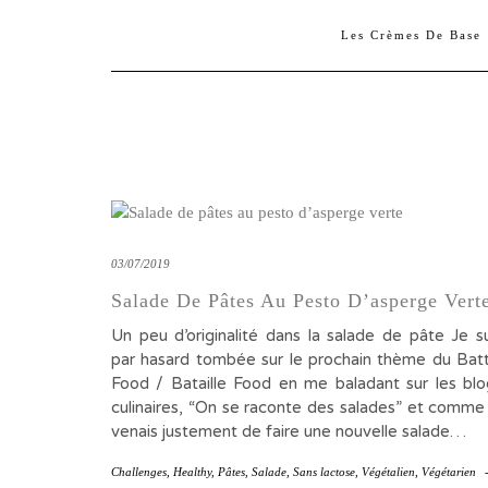
Les Crèmes De Base
03/07/2019
Salade De Pâtes Au Pesto D’asperge Vert
Un peu d’originalité dans la salade de pâte Je su
par hasard tombée sur le prochain thème du Batt
Food / Bataille Food en me baladant sur les blo
culinaires, “On se raconte des salades” et comme 
venais justement de faire une nouvelle salade…
Challenges
,
Healthy
,
Pâtes
,
Salade
,
Sans lactose
,
Végétalien
,
Végétarien