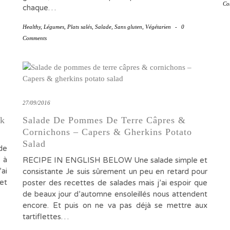
Co
chaque…
Healthy
,
Légumes
,
Plats salés
,
Salade
,
Sans gluten
,
Végétarien
-
0
Comments
27/09/2016
ck
Salade De Pommes De Terre Câpres &
Cornichons – Capers & Gherkins Potato
Salad
de
 à
RECIPE IN ENGLISH BELOW Une salade simple et
ai
consistante Je suis sûrement un peu en retard pour
et
poster des recettes de salades mais j’ai espoir que
de beaux jour d’automne ensoleillés nous attendent
encore. Et puis on ne va pas déjà se mettre aux
tartiflettes…