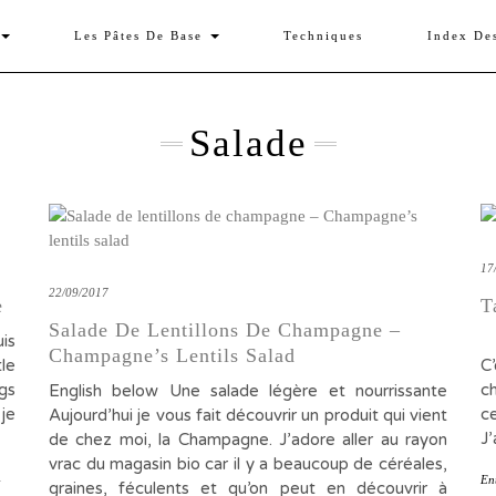
Les Pâtes De Base
Techniques
Index De
Salade
17
22/09/2017
e
T
Salade De Lentillons De Champagne –
is
T
Champagne’s Lentils Salad
le
C’
gs
ch
English below Une salade légère et nourrissante
je
c
Aujourd’hui je vous fait découvrir un produit qui vient
J
de chez moi, la Champagne. J’adore aller au rayon
vrac du magasin bio car il y a beaucoup de céréales,
-
En
graines, féculents et qu’on peut en découvrir à