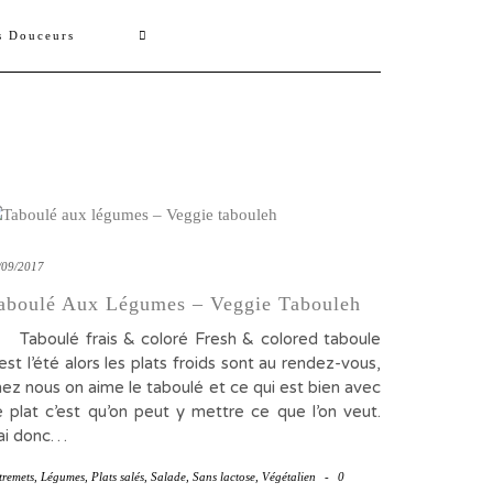
s Douceurs
/09/2017
aboulé Aux Légumes – Veggie Tabouleh
aboulé frais & coloré Fresh & colored taboule
est l’été alors les plats froids sont au rendez-vous,
ez nous on aime le taboulé et ce qui est bien avec
e plat c’est qu’on peut y mettre ce que l’on veut.
’ai donc…
tremets
,
Légumes
,
Plats salés
,
Salade
,
Sans lactose
,
Végétalien
-
0