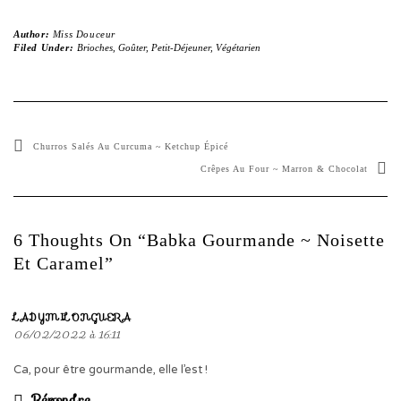
Author:
Miss Douceur
Filed Under:
Brioches
,
Goûter
,
Petit-Déjeuner
,
Végétarien
Churros Salés Au Curcuma ~ Ketchup Épicé
Crêpes Au Four ~ Marron & Chocolat
6 Thoughts On “Babka Gourmande ~ Noisette
Et Caramel”
LADYMILONGUERA
06/02/2022 à 16:11
Ca, pour être gourmande, elle l’est !
Répondre