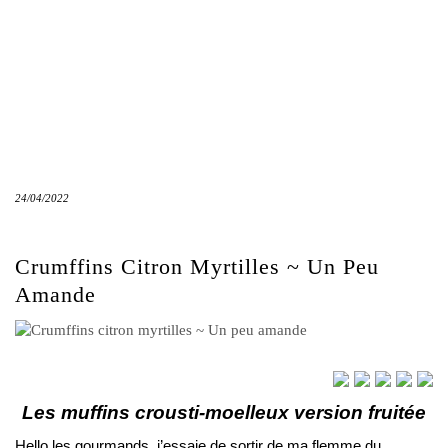
24/04/2022
Crumffins Citron Myrtilles ~ Un Peu
Amande
Les muffins crousti-moelleux version fruitée
Hello les gourmands, j’essaie de sortir de ma flemme du