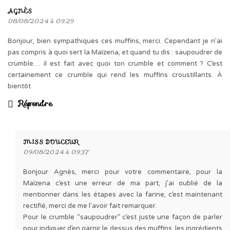
AGNÈS
08/08/2024 à 09:29
Bonjour, bien sympathiques ces muffins, merci. Cependant je n’ai
pas compris à quoi sert la Maïzena, et quand tu dis : saupoudrer de
crumble… il est fait avec quoi ton crumble et comment ? C’est
certainement ce crumble qui rend les muffins croustillants. À
bientôt
Répondre
MISS DOUCEUR
09/08/2024 à 09:37
Bonjour Agnès, merci pour votre commentaire, pour la
Maïzena c’est une erreur de ma part, j’ai oublié de la
mentionner dans les étapes avec la farine, c’est maintenant
rectifié, merci de me l’avoir fait remarquer.
Pour le crumble “saupoudrer” c’est juste une façon de parler
pour indiquer d’en garnir le dessus des muffins, les ingrédients