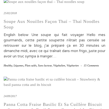
25/02/2018
Soupe Aux Nouilles Façon Thaï – Thaï Noodles
Soup
English below Une soupe qui fait voyager Hello mes
gourmands, cette petite soupette n’était pas censée se
retrouver sur le blog, j’ai préparé ça en 30 minutes un
dimanche midi, avec ce qui traînait dans mon frigo, juste pour
avoir un truc sympa à manger…
Healthy
,
Légumes
,
Plats salés
,
Sans lactose
,
Végétalien
,
Végétarien
-
15 Comments
24/09/2017
Panna Cotta Fraise Basilic Et Sa Cuillère Biscuit