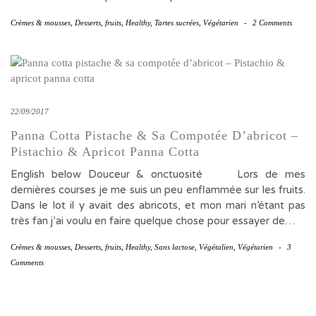
Crèmes & mousses
,
Desserts
,
fruits
,
Healthy
,
Tartes sucrées
,
Végétarien
-
2 Comments
22/09/2017
Panna Cotta Pistache & Sa Compotée D’abricot –
Pistachio & Apricot Panna Cotta
English below Douceur & onctuosité Lors de mes
dernières courses je me suis un peu enflammée sur les fruits.
Dans le lot il y avait des abricots, et mon mari n’étant pas
très fan j’ai voulu en faire quelque chose pour essayer de…
Crèmes & mousses
,
Desserts
,
fruits
,
Healthy
,
Sans lactose
,
Végétalien
,
Végétarien
-
3
Comments