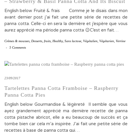
– Strawberry & Basil Panna Cotta And Its Biscuit
English below Fruité & frais Comme je le disais dans mon
avant dernier post j’ai fait une petite série de recettes de
panna cotta. Celle-ci en sera la dernière et j’espère que vous
aurez apprécié ma période panna cotta 😉C’est en fait…
Crèmes & mousses
,
Desserts
,
fruits
,
Healthy
,
Sans lactose
,
Végétalien
,
Végétarien
,
Verrine
-
5 Comments
23/09/2017
Tartelettes Panna Cotta Framboise – Raspberry
Panna Cotta Pies
English below Gourmandise & légèreté Il semble que vous
ayez grandement apprécié ma dernière recette de panna
cotta pistache abricot, elle a eu beaucoup de succès et ça
tombe bien car cela m’a inspirée. J’ai fait une petite série de
recettes à base de panna cotta qui…