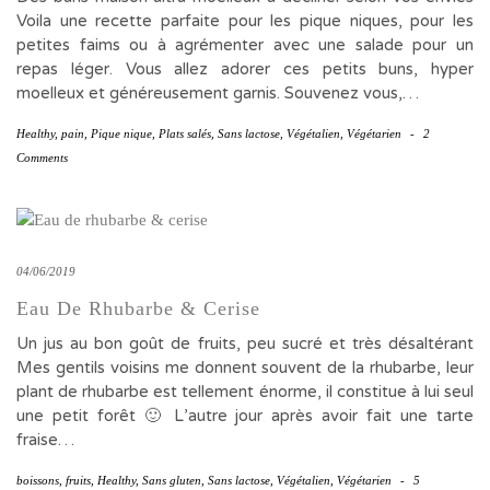
Voila une recette parfaite pour les pique niques, pour les
petites faims ou à agrémenter avec une salade pour un
repas léger. Vous allez adorer ces petits buns, hyper
moelleux et généreusement garnis. Souvenez vous,…
Healthy
,
pain
,
Pique nique
,
Plats salés
,
Sans lactose
,
Végétalien
,
Végétarien
-
2
Comments
04/06/2019
Eau De Rhubarbe & Cerise
Un jus au bon goût de fruits, peu sucré et très désaltérant
Mes gentils voisins me donnent souvent de la rhubarbe, leur
plant de rhubarbe est tellement énorme, il constitue à lui seul
une petit forêt 🙂 L’autre jour après avoir fait une tarte
fraise…
boissons
,
fruits
,
Healthy
,
Sans gluten
,
Sans lactose
,
Végétalien
,
Végétarien
-
5