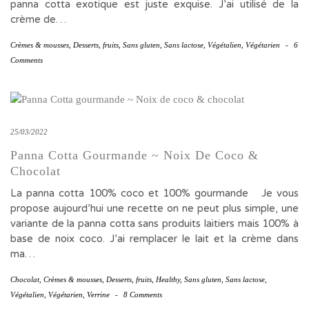
panna cotta exotique est juste exquise. J’ai utilisé de la
crème de…
Crèmes & mousses
,
Desserts
,
fruits
,
Sans gluten
,
Sans lactose
,
Végétalien
,
Végétarien
-
6
Comments
25/03/2022
Panna Cotta Gourmande ~ Noix De Coco &
Chocolat
La panna cotta 100% coco et 100% gourmande Je vous
propose aujourd’hui une recette on ne peut plus simple, une
variante de la panna cotta sans produits laitiers mais 100% à
base de noix coco. J’ai remplacer le lait et la crème dans
ma…
Chocolat
,
Crèmes & mousses
,
Desserts
,
fruits
,
Healthy
,
Sans gluten
,
Sans lactose
,
Végétalien
,
Végétarien
,
Verrine
-
8 Comments