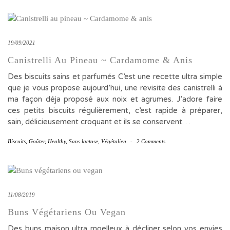
19/09/2021
Canistrelli Au Pineau ~ Cardamome & Anis
Des biscuits sains et parfumés C’est une recette ultra simple
que je vous propose aujourd’hui, une revisite des canistrelli à
ma façon déja proposé aux noix et agrumes. J’adore faire
ces petits biscuits régulièrement, c’est rapide à préparer,
sain, délicieusement croquant et ils se conservent…
Biscuits
,
Goûter
,
Healthy
,
Sans lactose
,
Végétalien
-
2 Comments
11/08/2019
Buns Végétariens Ou Vegan
Des buns maison ultra moelleux à décliner selon vos envies