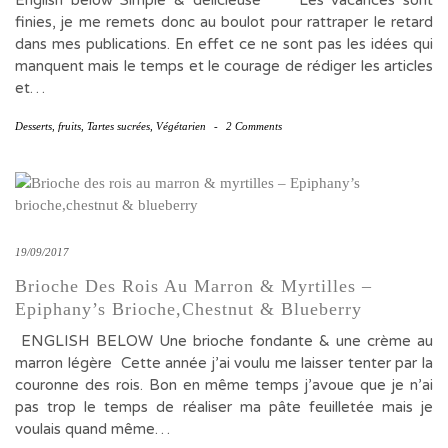
English below Simple & délicieuse Les vacances sont
finies, je me remets donc au boulot pour rattraper le retard
dans mes publications. En effet ce ne sont pas les idées qui
manquent mais le temps et le courage de rédiger les articles
et…
Desserts
,
fruits
,
Tartes sucrées
,
Végétarien
-
2 Comments
19/09/2017
Brioche Des Rois Au Marron & Myrtilles –
Epiphany’s Brioche,chestnut & Blueberry
ENGLISH BELOW Une brioche fondante & une crème au
marron légère Cette année j’ai voulu me laisser tenter par la
couronne des rois. Bon en même temps j’avoue que je n’ai
pas trop le temps de réaliser ma pâte feuilletée mais je
voulais quand même…