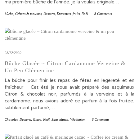
ma première bûche de l’année, je la voulais originale…
bûche
,
Crèmes & mousses
,
Desserts
,
Entremets
,
fruits
,
Noël
-
8 Comments
28/12/2020
Bûche Glacée ~ Citron Cardamome Verveine &
Un Peu Clémentine
La bûche pour finir les repas de fêtes en légèreté et en
fraîcheur Cet été je nous avait préparé des esquimaux
Citron & chocolat noir, parfumés à la verveine et à la
cardamome, nous avions adoré ce parfum à la fois fruitée,
subtilement parfumé,…
Chocolat
,
Desserts
,
Glace
,
Noël
,
Sans gluten
,
Végétarien
-
6 Comments