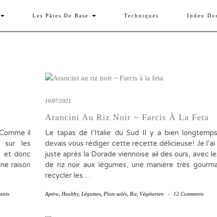
Les Pâtes De Base
Techniques
Index De
16/07/2021
Arancini Au Riz Noir ~ Farcis À La Feta
 Comme il
Le tapas de l’Italie du Sud Il y a bien longtemp
 sur les
devais vous rédiger cette recette délicieuse! Je l’ai
e et donc
juste après la Dorade viennoise ail des ours, avec le
une raison
de riz noir aux légumes, une manière très gour
recycler les…
ents
Apéro
,
Healthy
,
Légumes
,
Plats salés
,
Riz
,
Végétarien
-
12 Comments