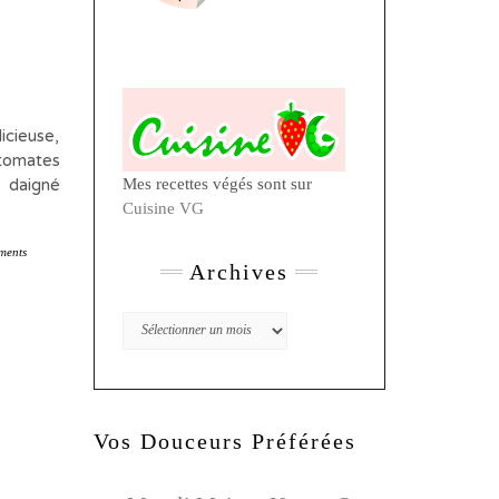
ieuse,
 tomates
e daigné
Mes recettes végés sont sur
Cuisine VG
ments
Archives
Archives
Vos Douceurs Préférées