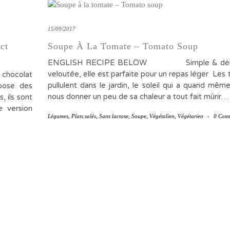
15/09/2017
ct
Soupe À La Tomate – Tomato Soup
ENGLISH RECIPE BELOW Simple & délic
veloutée, elle est parfaite pour un repas léger Les
chocolat
pullulent dans le jardin, le soleil qui a quand mêm
pose des
nous donner un peu de sa chaleur a tout fait mûrir…
, ils sont
 version
Légumes
,
Plats salés
,
Sans lactose
,
Soupe
,
Végétalien
,
Végétarien
-
0 Com