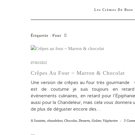
Les Crèmes De Base
Étiquette :
Four
07/02/2022
Crêpes Au Four ~ Marron & Chocolat
Une version de crêpes au four très gourmande
est de coutume je suis toujours en retard
évènements culinaires, en retard pour l’Épiphani
aussi pour la Chandeleur, mais cela vous donnera 
de plus de déguster encore des…
A l'assiette
,
chandeleur
,
Chocolat
,
Desserts
,
Goûter
,
Végétarien
-
3 Comm