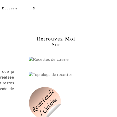
s Douceurs
Retrouvez Moi
Sur
s que je
 réalisée
s restes
mande de