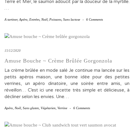
Terre et Mer, le saumon adoucit par la douceur de la myrtille.
…
A tartiner
,
Apéro
,
Entrées
,
Noël
,
Poissons
,
Sans lactose
-
6 Comments
15/12/2020
Amuse Bouche ~ Crème Brûlée Gorgonzola
La crème brûlée en mode salé Je continue ma lancée sur les
petits apéros maison, une bonne idée pour des petites
verrines, un apéro dinatoire, une soirée entre amis, un
réveillon… C’est ici une recette très simple et délicieuse, à
décliner selon les envies. Une…
Apéro
,
Noël
,
Sans gluten
,
Végétarien
,
Verrine
-
6 Comments