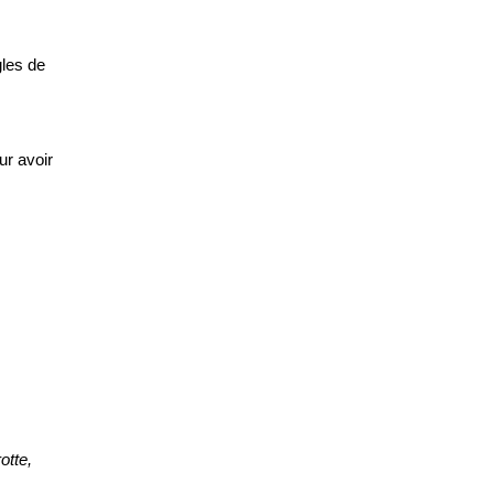
gles de
ur avoir
otte,