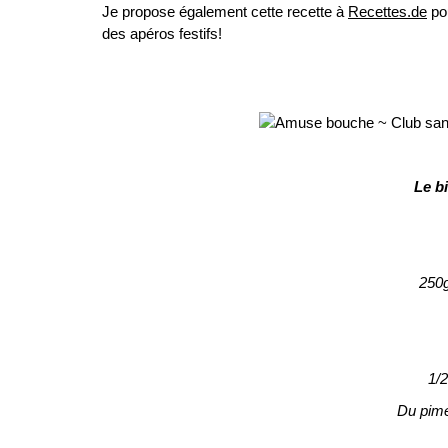
Je propose également cette recette à
Recettes.de
pou
des apéros festifs!
Le b
250g
1/
Du pime