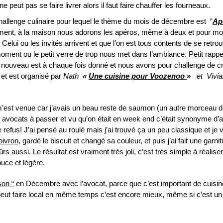
peut pas se faire livrer alors il faut faire chauffer les fourneaux.
hallenge culinaire pour lequel le thème du mois de décembre est “
Ap
ement, à la maison nous adorons les apéros, même à deux et pour mo
lui ou les invités arrivent et que l’on est tous contents de se retro
ent ou le petit verre de trop nous met dans l’ambiance. Petit rappel,
e nouveau est à chaque fois donné et nous avons pour challenge de c
 et est organisé par
Nath
«
Une cuisine pour Voozenoo
»
et Vivi
m’est venue car j’avais un beau reste de saumon (un autre morceau d
s avocats à passer et vu qu’on était en week end c’était synonyme d’
refus! J’ai pensé au roulé mais j’ai trouvé ça un peu classique et je 
oivron
, gardé le biscuit et changé sa couleur, et puis j’ai fait une garni
aussi. Le résultat est vraiment très joli, c’est très simple à réaliser
ouce et légère.
son “
en Décembre avec l’avocat, parce que c’est important de cuisin
 peut faire local en même temps c’est encore mieux, même si c’est un