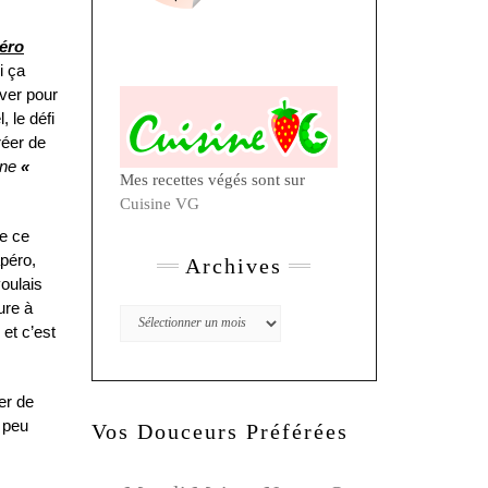
éro
i ça
uver pour
 le défi
réer de
ane
«
Mes recettes végés sont sur
Cuisine VG
e ce
apéro,
Archives
voulais
ture à
Archives
 et c’est
er de
 peu
Vos Douceurs Préférées