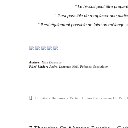
° Le biscuit peut être prépar
° Il est possible de remplacer une part
° Il est également possible de faire un mélange
Author:
Miss Douceur
Filed Under:
Apéro
,
Légumes
,
Noël
,
Poissons
,
Sans gluten
Confiture De Tomate Verte ~ Citron Cardamome Ou Pain 
7 Thoughts On “Amuse Bouche ~ Club