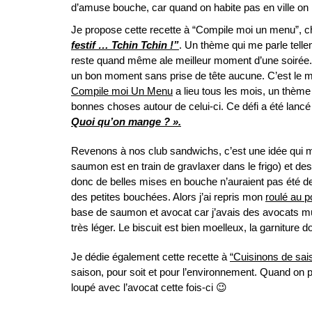
d’amuse bouche, car quand on habite pas en ville on ne 
Je propose cette recette à “Compile moi un menu”, c
festif … Tchin Tchin !”
. Un thème qui me parle tell
reste quand même ale meilleur moment d’une soirée. Ce
un bon moment sans prise de tête aucune. C’est le mom
Compile moi Un Menu
a lieu tous les mois, un thèm
bonnes choses autour de celui-ci. Ce défi a été lancé
Quoi qu’on mange ? ».
Revenons à nos club sandwichs, c’est une idée qui 
saumon est en train de gravlaxer dans le frigo) et de
donc de belles mises en bouche n’auraient pas été de 
des petites bouchées. Alors j’ai repris mon
roulé au p
base de saumon et avocat car j’avais des avocats mûrs 
très léger. Le biscuit est bien moelleux, la garniture d
Je dédie également cette recette à
“Cuisinons de sai
saison, pour soit et pour l’environnement. Quand on
loupé avec l’avocat cette fois-ci 😉