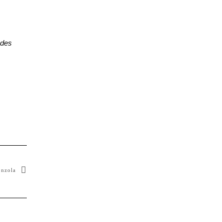
 des
nzola