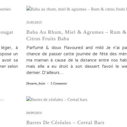
31/05/2015
Nougat
Baba Au Rhum, Miel & Agrumes – Rum &
Citrus Fruits Baba
léger, à
Parfumé & doux Flavoured and mild Je n’ai pa
ropose un
chance de passer cette journée de fête des mèr
 avoir sa
ma maman à cause de la distance entre nos habi
iner selon
mais elle a eu droit à son dessert favori le w
dernier. D’ailleurs…
Desserts
,
fruits
-
5 Comments
04/09/2014
Barres De Céréales – Cereal Bars