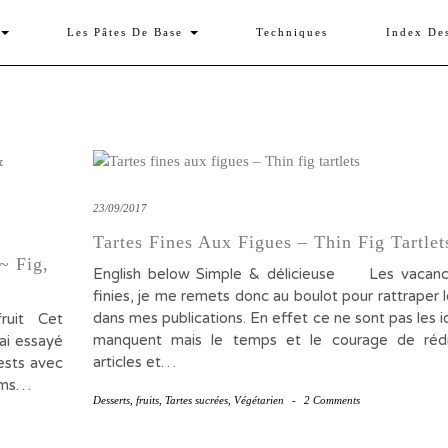
Les Pâtes De Base
Techniques
Index De
23/09/2017
Tartes Fines Aux Figues – Thin Fig Tartlet
~ Fig,
English below Simple & délicieuse Les vacanc
finies, je me remets donc au boulot pour rattraper l
dans mes publications. En effet ce ne sont pas les i
fruit Cet
manquent mais le temps et le courage de rédi
’ai essayé
articles et…
tests avec
fums…
Desserts
,
fruits
,
Tartes sucrées
,
Végétarien
-
2 Comments