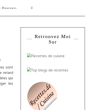
s Douceurs
Retrouvez Moi
Sur
s
es sont
e retard
dées qui
ger les