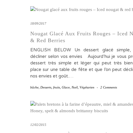
18/09/2017
Nougat Glacé Aux Fruits Rouges – Iced 
& Red Berries
ENGLISH BELOW Un dessert glacé simple, 
décliner selon vos envies Aujourd’hui je vous p
dessert très simple et léger qui peut très bien
place sur une table de fête et que l’on peut décl
nos envies et goût.…
bûche
,
Desserts
,
fruits
,
Glace
,
Noël
,
Végétarien
-
2 Comments
12/02/2015