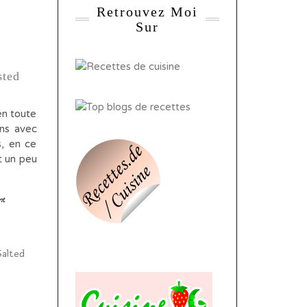
Retrouvez Moi
Sur
sted
en toute
ons avec
s, en ce
t un peu
nt