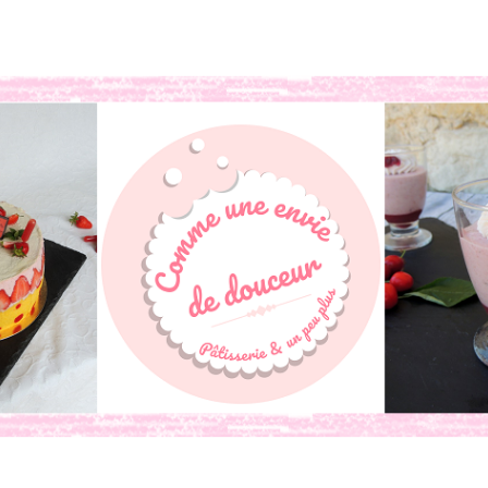
book
o