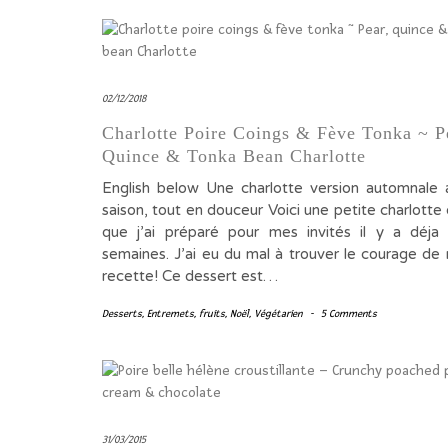
02/12/2018
Charlotte Poire Coings & Fève Tonka ~ P
Quince & Tonka Bean Charlotte
English below Une charlotte version automnale a
saison, tout en douceur Voici une petite charlotte
que j’ai préparé pour mes invités il y a déja
semaines. J’ai eu du mal à trouver le courage de 
recette! Ce dessert est…
Desserts
,
Entremets
,
fruits
,
Noël
,
Végétarien
-
5 Comments
31/03/2015