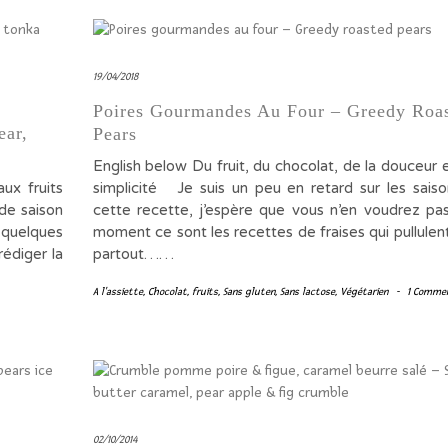
19/04/2018
Poires Gourmandes Au Four – Greedy Roa
ear,
Pears
English below Du fruit, du chocolat, de la douceur 
ux fruits
simplicité Je suis un peu en retard sur les sais
 de saison
cette recette, j’espère que vous n’en voudrez pa
 quelques
moment ce sont les recettes de fraises qui pullulen
rédiger la
partout……
A l'assiette
,
Chocolat
,
fruits
,
Sans gluten
,
Sans lactose
,
Végétarien
-
1 Comme
02/10/2014