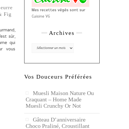
eurre
Mes recettes végés sont sur
& Fig
Cuisine VG
urmand,
Archives
est sûr,
ume qui
Archives
ur vous
Vos Douceurs Préférées
Muesli Maison Nature Ou
Craquant – Home Made
Muesli Crunchy Or Not
Gâteau D’anniversaire
Choco Praliné, Croustillant