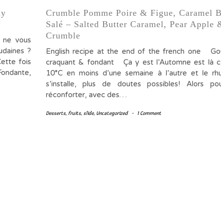
hy
Crumble Pomme Poire & Figue, Caramel B
Salé – Salted Butter Caramel, Pear Apple 
Crumble
 ne vous
oudaines ?
English recipe at the end of the french one Go
ette fois
craquant & fondant Ça y est l’Automne est là c’
ondante,
10°C en moins d’une semaine à l’autre et le rh
s’installe, plus de doutes possibles! Alors po
réconforter, avec des…
Desserts
,
fruits
,
slide
,
Uncategorized
-
1 Comment