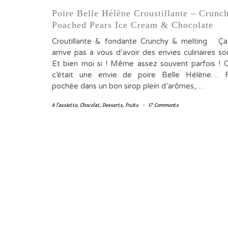
Poire Belle Hélène Croustillante – Crunc
Poached Pears Ice Cream & Chocolate
Croutillante & fondante Crunchy & melting Ça
arrive pas à vous d’avoir des envies culinaires s
Et bien moi si ! Même assez souvent parfois ! C
c’était une envie de poire Belle Hélène… F
pochée dans un bon sirop plein d’arômes,…
A l'assiette
,
Chocolat
,
Desserts
,
fruits
-
17 Comments