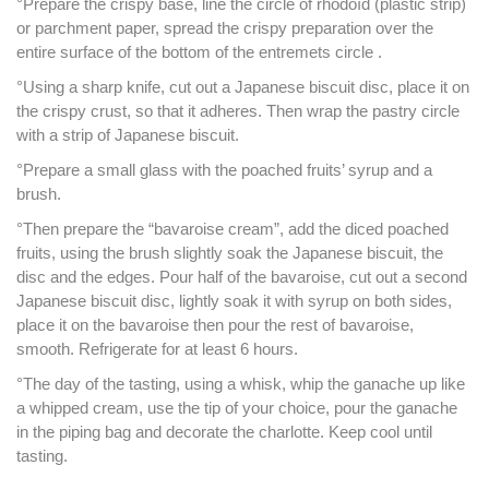
°Prepare the crispy base, line the circle of rhodoïd (plastic strip)
or parchment paper, spread the crispy preparation over the
entire surface of the bottom of the entremets circle .
°Using a sharp knife, cut out a Japanese biscuit disc, place it on
the crispy crust, so that it adheres. Then wrap the pastry circle
with a strip of Japanese biscuit.
°Prepare a small glass with the poached fruits’ syrup and a
brush.
°Then prepare the “bavaroise cream”, add the diced poached
fruits, using the brush slightly soak the Japanese biscuit, the
disc and the edges. Pour half of the bavaroise, cut out a second
Japanese biscuit disc, lightly soak it with syrup on both sides,
place it on the bavaroise then pour the rest of bavaroise,
smooth. Refrigerate for at least 6 hours.
°The day of the tasting, using a whisk, whip the ganache up like
a whipped cream, use the tip of your choice, pour the ganache
in the piping bag and decorate the charlotte. Keep cool until
tasting.