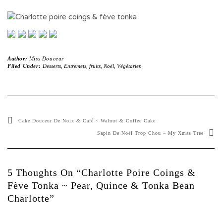
Author:
Miss Douceur
Filed Under:
Desserts
,
Entremets
,
fruits
,
Noël
,
Végétarien
Cake Douceur De Noix & Café ~ Walnut & Coffee Cake
Sapin De Noël Trop Chou ~ My Xmas Tree
5 Thoughts On “Charlotte Poire Coings &
Fève Tonka ~ Pear, Quince & Tonka Bean
Charlotte”