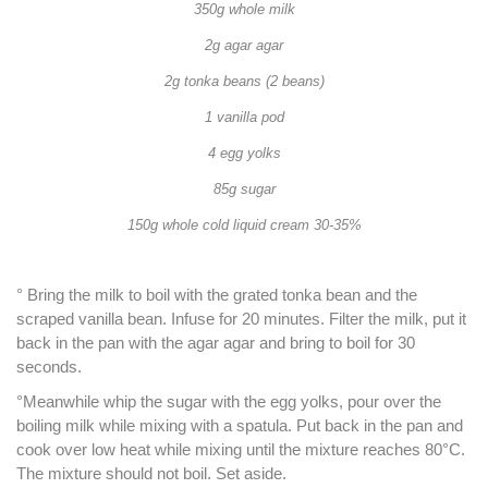
350g whole milk
2g agar agar
2g tonka beans (2 beans)
1 vanilla pod
4 egg yolks
85g sugar
150g whole cold liquid cream 30-35%
° Bring the milk to boil with the grated tonka bean and the
scraped vanilla bean. Infuse for 20 minutes. Filter the milk, put it
back in the pan with the agar agar and bring to boil for 30
seconds.
°Meanwhile whip the sugar with the egg yolks, pour over the
boiling milk while mixing with a spatula. Put back in the pan and
cook over low heat while mixing until the mixture reaches 80°C.
The mixture should not boil. Set aside.