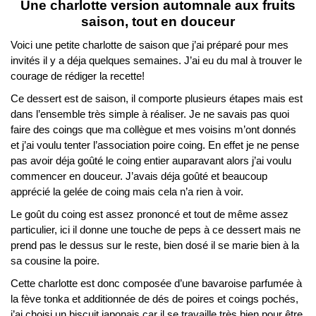
Une charlotte version automnale aux fruits
saison, tout en douceur
Voici une petite charlotte de saison que j’ai préparé pour mes
invités il y a déja quelques semaines. J’ai eu du mal à trouver le
courage de rédiger la recette!
Ce dessert est de saison, il comporte plusieurs étapes mais est
dans l’ensemble très simple à réaliser. Je ne savais pas quoi
faire des coings que ma collègue et mes voisins m’ont donnés
et j’ai voulu tenter l’association poire coing. En effet je ne pense
pas avoir déja goûté le coing entier auparavant alors j’ai voulu
commencer en douceur. J’avais déja goûté et beaucoup
apprécié la gelée de coing mais cela n’a rien à voir.
Le goût du coing est assez prononcé et tout de même assez
particulier, ici il donne une touche de peps à ce dessert mais ne
prend pas le dessus sur le reste, bien dosé il se marie bien à la
sa cousine la poire.
Cette charlotte est donc composée d’une bavaroise parfumée à
la fève tonka et additionnée de dés de poires et coings pochés,
j’ai choisi un biscuit japonais car il se travaille très bien pour être