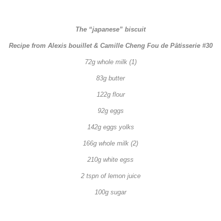
The “japanese” biscuit
Recipe from Alexis bouillet & Camille Cheng Fou de Pâtisserie #30
72g whole milk (1)
83g butter
122g flour
92g eggs
142g eggs yolks
166g whole milk (2)
210g white egss
2 tspn of lemon juice
100g sugar