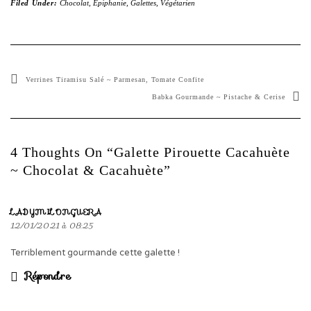
Filed Under:
Chocolat
,
Épiphanie
,
Galettes
,
Végétarien
Verrines Tiramisu Salé ~ Parmesan, Tomate Confite
Babka Gourmande ~ Pistache & Cerise
4 Thoughts On “Galette Pirouette Cacahuète
~ Chocolat & Cacahuète”
LADYMILONGUERA
12/01/2021 à 08:25
Terriblement gourmande cette galette !
Répondre