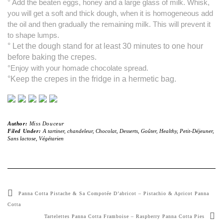
° Add the beaten eggs, honey and a large glass of milk. Whisk,
you will get a soft and thick dough, when it is homogeneous add
the oil and then gradually the remaining milk. This will prevent it
to shape lumps.
° Let the dough stand for at least 30 minutes
to one hour
before baking the crepes
.
°Enjoy with your homade chocolate spread.
°Keep the crepes in the
fridge in a
hermetic bag.
Author:
Miss Douceur
Filed Under:
A tartiner
,
chandeleur
,
Chocolat
,
Desserts
,
Goûter
,
Healthy
,
Petit-Déjeuner
,
Sans lactose
,
Végétarien
Panna Cotta Pistache & Sa Compotée D’abricot – Pistachio & Apricot Panna
Cotta
Tartelettes Panna Cotta Framboise – Raspberry Panna Cotta Pies