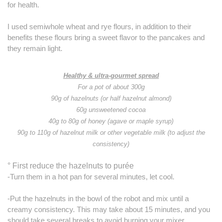
for health.
I used semiwhole wheat and rye flours, in addition to their
benefits these flours bring a sweet flavor to the pancakes and
they remain light.
Healthy & ultra-gourmet spread
For a pot of about 300g
90g of hazelnuts (or half hazelnut almond)
60g unsweetened cocoa
40g to 80g of honey (agave or maple syrup)
90g to 110g of hazelnut milk or other vegetable milk (to adjust the
consistency)
° First reduce the hazelnuts to purée
-Turn them in a hot pan for several minutes, let cool.
-Put the hazelnuts in the bowl of the robot and mix until a
creamy consistency. This may take about 15 minutes, and you
should take several breaks to avoid burning your mixer.