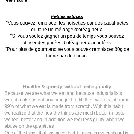
refermable.
Petites astuces
°Vous pouvez remplacer les noisettes par des cacahuètes
ou faire un mélange d’oléagineux
.
°Si vous voulez gagner un peu d
e
temps vous pouvez
utiliser des purées d
‘oléagineux
achet
ées.
°
Pou
r plus de gourmandise vous pouvez remplacer 30g de
farine par du c
acao.
Healthy & greedy, without feeling guilty
Because we are what we eat and because industrialists
would make us eat anything just to fill their wallets, at home
99% of what we eat is made from scratch. With this habit
we realize that the healthy things are much better in taste,
we feel better and in addition we feel less guilty when we
abuse on the quantities
One of the things that has never had its place in my cupboard is