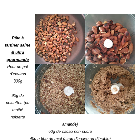
Pâte à
tartiner saine
& ultra
gourmande
Pour un pot
d’environ
300g
90g de
noisettes (ou
moitié
noisette
amande)
60g de cacao non sucré
40g à 80g de miel (sirop d’agave ou d’érable)