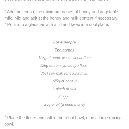
° Add the cocoa, the minimum doses of honey and vegetable
milk. Mix and adjust the honey and milk content if necessary.
° Pour into a glass jar with a lid and keep in a cool place.
For 4 people
The crepes
125
g of
semi
–
whole wheat
flour
125g of semi-whole rye
flour
70
cl soy milk (or cow’s milk
)
(25g of
honey)
1 pinch of salt
3 eggs
25
g of oil (a neutral one)
° Place the flour
s
and salt in the robot bowl, or in a large mixing
bowl.