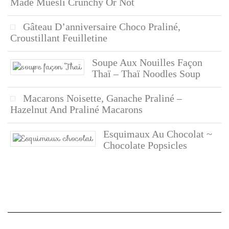
Made Muesli Crunchy Or Not
Gâteau D’anniversaire Choco Praliné,
Croustillant Feuilletine
Soupe Aux Nouilles Façon
Thaï – Thaï Noodles Soup
Macarons Noisette, Ganache Praliné –
Hazelnut And Praliné Macarons
Esquimaux Au Chocolat ~
Chocolate Popsicles