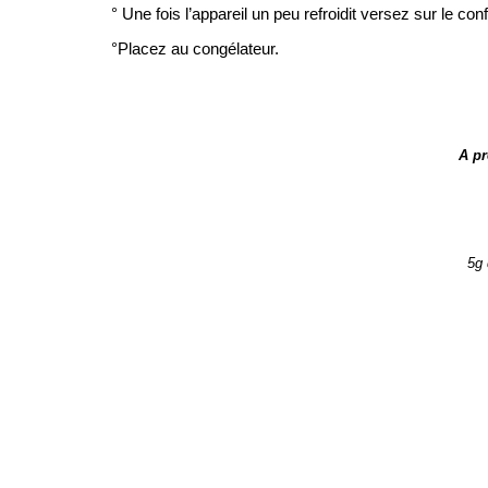
° Une fois l’appareil un peu refroidit versez sur le conf
°Placez au congélateur.
A pr
5g 