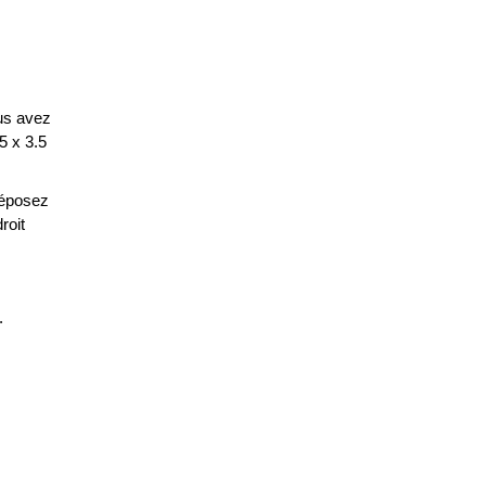
ous avez
5 x 3.5
Déposez
roit
.