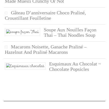
Made Muesli Crunchy Or Not
Gâteau D’anniversaire Choco Praliné,
Croustillant Feuilletine
Soupe Aux Nouilles Façon
Thaï – Thaï Noodles Soup
Macarons Noisette, Ganache Praliné –
Hazelnut And Praliné Macarons
Esquimaux Au Chocolat ~
Chocolate Popsicles