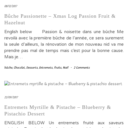
08/12/2017
Bûche Passionette – Xmas Log Passion Fruit &
Hazelnut
English below Passion & noisette dans une bûche Me
revoilà avec la première bûche de l’année, ce sera surement
la seule d’ailleurs, la rénovation de mon nouveau nid va me
prendre pas mal de temps mais c’est pour la bonne cause.
Mais je…
bûche
,
Chocolat
,
Desserts
,
Entremets
,
fruits
,
Noël
-
2 Comments
22/09/2017
Entremets Myrtille & Pistache – Blueberry &
Pistachio Dessert
ENGLISH BELOW Un entremets fruité aux saveurs