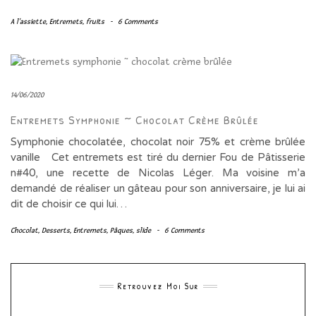
A l'assiette
,
Entremets
,
fruits
-
6 Comments
14/06/2020
Entremets Symphonie ~ Chocolat Crème Brûlée
Symphonie chocolatée, chocolat noir 75% et crème brûlée
vanille Cet entremets est tiré du dernier Fou de Pâtisserie
n#40, une recette de Nicolas Léger. Ma voisine m’a
demandé de réaliser un gâteau pour son anniversaire, je lui ai
dit de choisir ce qui lui…
Chocolat
,
Desserts
,
Entremets
,
Pâques
,
slide
-
6 Comments
Retrouvez Moi Sur