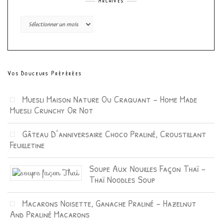
Archives
Archives
Vos Douceurs Préférées
Muesli Maison Nature Ou Craquant – Home Made
Muesli Crunchy Or Not
Gâteau D’anniversaire Choco Praliné, Croustillant
Feuilletine
Soupe Aux Nouilles Façon Thaï –
Thaï Noodles Soup
Macarons Noisette, Ganache Praliné – Hazelnut
And Praliné Macarons