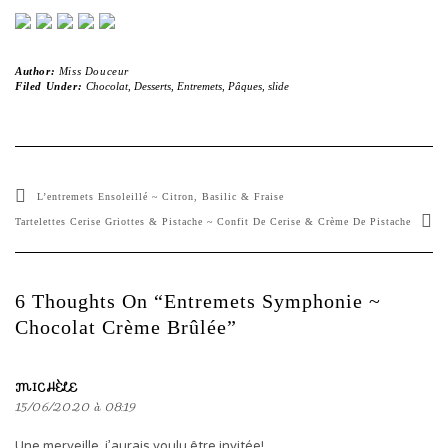
Author:
Miss Douceur
Filed Under:
Chocolat
,
Desserts
,
Entremets
,
Pâques
,
slide
L’entremets Ensoleillé ~ Citron, Basilic & Fraise
Tartelettes Cerise Griottes & Pistache ~ Confit De Cerise & Crème De Pistache
6 Thoughts On “Entremets Symphonie ~
Chocolat Crème Brûlée”
MICHÈLE
15/06/2020 à 08:19
Une merveille, j’aurais voulu être invitée!