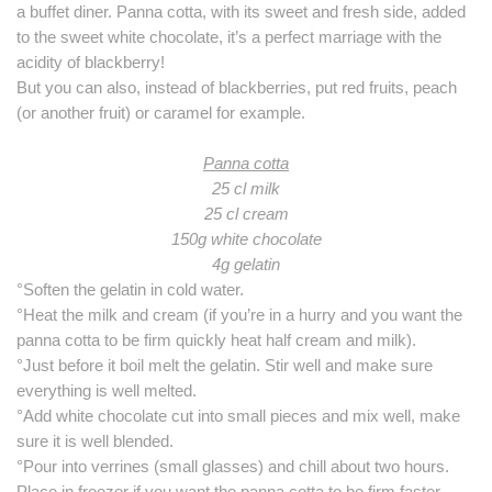
a buffet diner. Panna cotta, with its sweet and fresh side, added
to the sweet white chocolate, it’s a perfect marriage with the
acidity of blackberry!
But you can also, instead of blackberries, put red fruits, peach
(or another fruit) or caramel for example.
Panna cotta
25 cl milk
25 cl cream
150g white chocolate
4g gelatin
°Soften the gelatin in cold water.
°Heat the milk and cream (if you’re in a hurry and you want the
panna cotta to be firm quickly heat half cream and milk).
°Just before it boil melt the gelatin. Stir well and make sure
everything is well melted.
°Add white chocolate cut into small pieces and mix well, make
sure it is well blended.
°Pour into verrines (small glasses) and chill about two hours.
Place in freezer if you want the panna cotta to be firm faster.