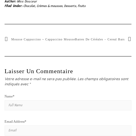
Author:
Miss Douceur
Filed Under:
Chocolat
,
Crèmes & mousses
,
Desserts
,
fruits
Mousse Cappuccino ~ Cappuccino Mousse
Barres De Céréales – Cereal Bars
Laisser Un Commentaire
Votre adresse e-mail ne sera pas publiée.
Les champs obligatoires sont
indiqués avec
*
Name
*
Email Address
*