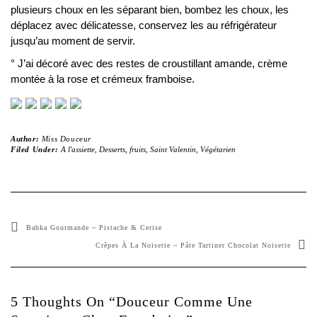
plusieurs choux en les séparant bien, bombez les choux, les
déplacez avec délicatesse, conservez les au réfrigérateur
jusqu’au moment de servir.
° J’ai décoré avec des restes de croustillant amande, crème
montée à la rose et crémeux framboise.
Author:
Miss Douceur
Filed Under:
A l'assiette
,
Desserts
,
fruits
,
Saint Valentin
,
Végétarien
Babka Gourmande ~ Pistache & Cerise
Crêpes À La Noisette ~ Pâte Tartiner Chocolat Noisette
5 Thoughts On “Douceur Comme Une