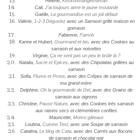
Hélène,
Keskonmangemaman
Cali,
J’ai toujours aimé le jaune moutarde
Gaëlle,
La gourmandise est un joli défaut
Valérie,
1-2-3 Dégustez
avec un Sarrasin grillé maison en
gomasio
Fabienne,
Famoh
Karine et Hubert,
Gourmand et bio,
avec des Cookies au
sarrasin et aux noisettes
Virginie,
Ça ne sent pas un peu le brûlé là ?
Natalia,
Sucre et Epices,
avec des Chipolatas grillées au
sarrasin
Sofia,
Plume et Prose
, avec des Crêpes de sarrasin de
ma grand-mère
Delphine,
Oh la gourmande de Del
, avec des Grains de
sarrasin aux oignons
Christine,
Pause Nature
, avec des Cookies très sarrasin
aux raisins secs et clémentines confites
Mauricette,
Momo gâteaux
Loubna,
Cuisine Test,
avec une Soupe de sarrasin
Catalina,
Le blog de Cata,
avec des Carrés aux flocons
de sarrasin et chocolat noir