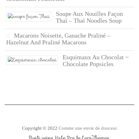
Soupe Aux Nouilles Façon
Thaï – Thaï Noodles Soup
Macarons Noisette, Ganache Praliné –
Hazelnut And Praliné Macarons
Esquimaux Au Chocolat ~
Chocolate Popsicles
Copyright © 2022
Comme une envie de douceur
Built using
Kale Pro
by
LyraThemes
.