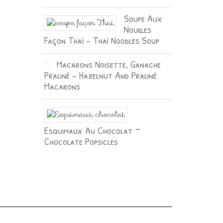
Soupe Aux
Nouilles
Façon Thaï – Thaï Noodles Soup
Macarons Noisette, Ganache
Praliné – Hazelnut And Praliné
Macarons
Esquimaux Au Chocolat ~
Chocolate Popsicles