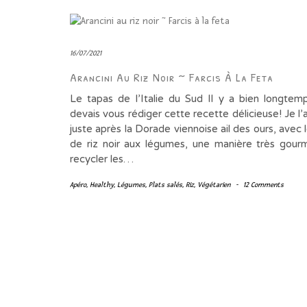
16/07/2021
Arancini Au Riz Noir ~ Farcis À La Feta
Le tapas de l’Italie du Sud Il y a bien longtem
devais vous rédiger cette recette délicieuse! Je l’a
juste après la Dorade viennoise ail des ours, avec 
de riz noir aux légumes, une manière très gou
recycler les…
Apéro
,
Healthy
,
Légumes
,
Plats salés
,
Riz
,
Végétarien
-
12 Comments