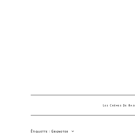
Les Crèmes De Ba
Étiquette :
Grignoter