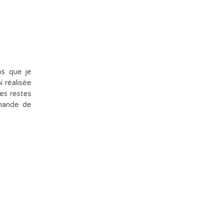
ps que je
i réalisée
les restes
rmande de