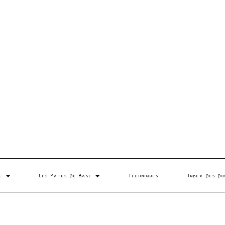
se
Les Pâtes De Base
Techniques
Index Des Do