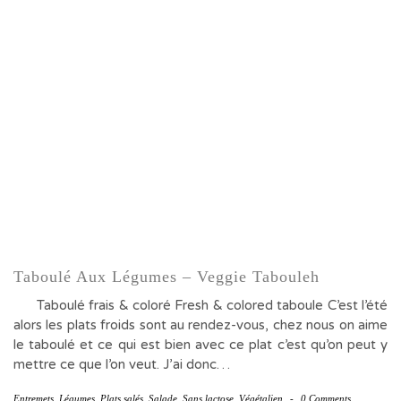
Taboulé Aux Légumes – Veggie Tabouleh
Taboulé frais & coloré Fresh & colored taboule C’est l’été
alors les plats froids sont au rendez-vous, chez nous on aime
le taboulé et ce qui est bien avec ce plat c’est qu’on peut y
mettre ce que l’on veut. J’ai donc…
Entremets
,
Légumes
,
Plats salés
,
Salade
,
Sans lactose
,
Végétalien
-
0 Comments