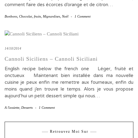
comment faire des écorces d’orange et de citron…
Bonbons
,
Chocolat
,
fruits
,
Mignardises
,
Noël
-
1 Comment
14/10/2014
Cannoli Siciliens – Cannoli Siciliani
English recipe below the french one Léger, fruité et
onctueux Maintenant bien installée dans ma nouvelle
cuisine je peux enfin me remettre aux fourneaux, enfin du
moins quand j’en trouve le temps. Alors je vous propose
aujourd’hui un petit dessert simple qui nous…
A l'assiette
,
Desserts
-
1 Comment
Retrouvez Moi Sur