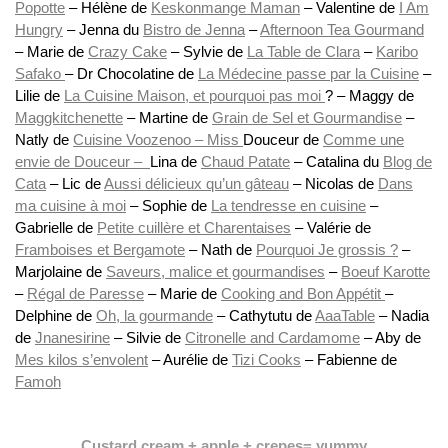
Popotte
– Hélène de
Keskonmange Maman
– Valentine de
I Am
Hungry
– Jenna du
Bistro de Jenna
–
Afternoon Tea Gourmand
– Marie de
Crazy Cake
– Sylvie de
La Table de Clara
–
Karibo
Safako
– Dr Chocolatine de
La Médecine passe par la Cuisine
–
Lilie de
La Cuisine Maison, et pourquoi pas moi
? – Maggy de
Maggkitchenette
– Martine de
Grain de Sel et Gourmandise
–
Natly de
Cuisine Voozenoo – Miss
Douceur de
Comme une
envie de Douceur
–
Lina de
Chaud Patate
– Catalina du
Blog de
Cata
– Lic de
Aussi délicieux qu’un gâteau
– Nicolas de
Dans
ma cuisine à moi
– Sophie de
La tendresse en cuisine
–
Gabrielle de
Petite cuillère et Charentaises
– Valérie de
Framboises et Bergamote
– Nath de
Pourquoi Je grossis ?
–
Marjolaine de
Saveurs, malice et gourmandises
–
Boeuf Karotte
–
Régal de Paresse
– Marie de
Cooking and Bon Appétit
–
Delphine de
Oh, la gourmande
– Cathytutu de
AaaTable
– Nadia
de
Jnanesirine
– Silvie de
Citronelle and Cardamome
– Aby de
Mes kilos s’envolent
– Aurélie de
Tizi Cooks
– Fabienne de
Famoh
Custard cream + apple + crepes= yummy