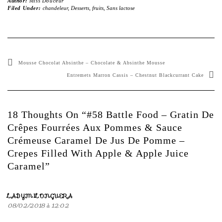
Author:
Miss Douceur
Filed Under:
chandeleur
,
Desserts
,
fruits
,
Sans lactose
Mousse Chocolat Absinthe – Chocolate & Absinthe Mousse
Entremets Marron Cassis – Chestnut Blackcurrant Cake
18 Thoughts On “#58 Battle Food – Gratin De
Crêpes Fourrées Aux Pommes & Sauce
Crémeuse Caramel De Jus De Pomme –
Crepes Filled With Apple & Apple Juice
Caramel”
LADYMILONGUERA
08/02/2018 à 12:02