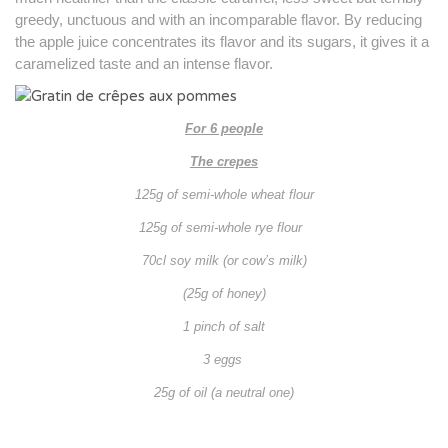
greedy, unctuous and with an incomparable flavor.
By reducing
the apple juice concentrates its flavor and its sugars, it gives it a
caramelized taste and an intense flavor.
For 6 people
The crepes
125g of semi-whole wheat flour
125g of semi-whole rye flour
70cl soy milk (or cow’s milk)
(25g of honey)
1 pinch of salt
3 eggs
25g of oil (a neutral one)