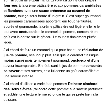
sûr j’ai voulu faire
gourmand
. Et voila ça donne des
crêpes
fourrées à la crème pâtissière
et aux
pommes caramélisées
et flambées
avec une
sauce crémeuse au caramel de
pomme
, tout ça sous forme d’un gratin. C’est super gourmand,
les pommes caramélisées apportent leur
touche fruitée,
sucrée et gourmande, la crème pâtissière est légère, elle lie le
tout avec
onctuosité
et le caramel de pomme, concentré en
goût est la cerise sur le gâteau. Le tout est finalement plutôt
léger.
J’ai choisi de faire un caramel qui a pour base une
réduction de
jus de pomme
, beaucoup plus sain que le caramel classique,
moins sucré
mais terriblement gourmand,
onctueux
et d’une
saveur incomparable. En réduisant le jus de pomme
concentre
sa saveur
et ses sucres, cela lui donne un goût caramélisé et
une saveur intense.
J’ai choisi d’utiliser la variété de pommes
Reinette clochard
des Deux Sèvres
, j’ai adoré cette pomme à la saveur parfumée
et subtile, une texture ferme et fondante qui se prête bien à la
cuisson.