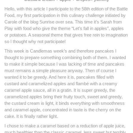
Hello, with this article I participate to the 58th edition of the Battle
Food, my first participation in this culinary challenge initiated by
Carole of the blog Sunrise over sea.
This time it’s Sarah from
Play with food who give the theme “Let’s fall in apples”, apples
or potatoes.
A seasonal theme that gives free rein to imagination
so I thought why not participate!
This week is Candlemas week’s and therefore pancakes I
thought to prepare something combining both of them.
I wanted
to make it simple because I was lacking of time and pancakes
must remains a simple pleasure anyway. Then o
f course I
wanted it to be greedy.
And here it is, pancakes filled with
custard and caramelized apples and flambé with a creamy
caramel apple sauce, all in a gratin.
It is super greedy, the
caramelized apples bring their fruity touch, sweet and greedy,
the custard cream is light, it binds everything with smoothness
and caramel apple, concentrated in taste is the cherry on the
cake.
It is finally rather light.
I chose to make a caramel based on a reduction of apple juice,
much healthier than the classic caramel, less sweet but terribly