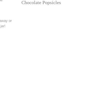
Chocolate Popsicles
 away or
jar!