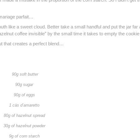
 mariage parfait…
outh like a sweet cloud. Better take a small handful and put the jar far
elnut coffee invisible” by the small time it takes to empty the cookie 
ut that creates a perfect blend…
90g soft butter
90g sugar
90g of eggs
1 càs d’amaretto
80g of hazelnut spread
30g of hazelnut powder
9g of corn starch