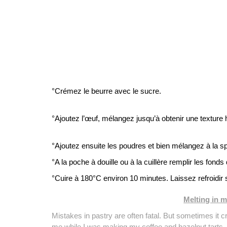
°Crémez le beurre avec le sucre.
°Ajoutez l’œuf, mélangez jusqu’à obtenir une texture h
°Ajoutez ensuite les poudres et bien mélangez à la spa
°A la poche à douille ou à la cuillère remplir les fond
°Cuire à 180°C environ 10 minutes. Laissez refroidir su
Melting in m
Mistakes in pastry are often fatal. But sometimes it c
me while I was making my coffee and hazelnut tarts. I 