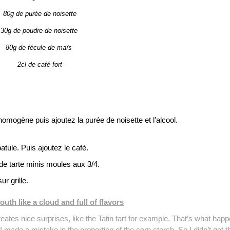
80g de
purée
de noisette
30g de poudre de noisette
80g de fécule de maïs
2cl de café fort
omogène puis ajoutez la purée de noisette et l’alcool.
tule. Puis ajoutez le café.
s de tarte minis moules aux 3/4.
r grille.
outh like a cloud and full of flavors
reates nice surprises, like the Tatin tart for example. That’s what hap
made a mistake in the proportion of the corn starch. So I didn’t get t