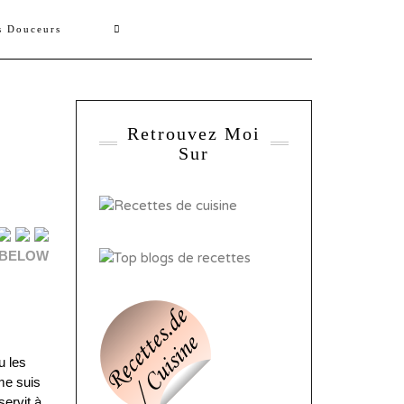
s Douceurs
Retrouvez Moi
Sur
e
 BELOW
u les
 me suis
servit à