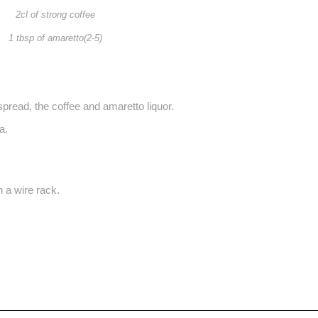
2cl of strong coffee
1 tbsp of amaretto(2-5)
spread, the coffee and amaretto liquor.
a.
 a wire rack.