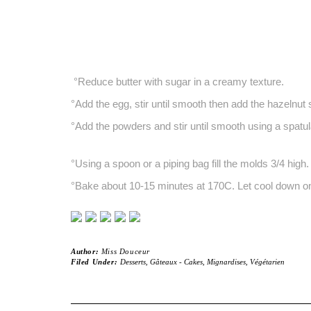
°Reduce butter with sugar in a creamy texture.
°Add the egg, stir until smooth then add the hazelnut 
°Add the powders and stir until smooth using a spatul
°Using a spoon or a piping bag fill the molds 3/4 high.
°Bake about 10-15 minutes at 170C. Let cool down on
Author:
Miss Douceur
Filed Under:
Desserts
,
Gâteaux - Cakes
,
Mignardises
,
Végétarien