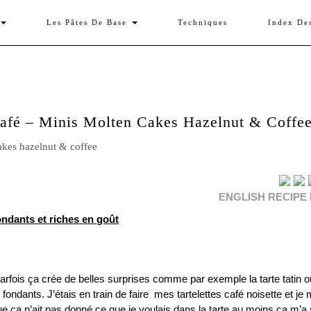
Les Pâtes De Base
Techniques
Index De
afé – Minis Molten Cakes Hazelnut & Coffe
ENGLISH RECIPE
ndants et riches en goût
parfois ça crée de belles surprises comme par exemple la tarte tatin o
fondants. J’étais en train de faire mes tartelettes café noisette et je
 ça n’ait pas donné ce que je voulais dans la tarte au moins ça m’a 