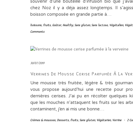
souvenir d’une bouteille d’infusion bio que j’ava
chez Noz il y a déja assez longtemps. Il s’agiss
boisson composée en grande partie à…
boissons
,
fruits
,
Goûter
,
Healthy
,
Sans gluten
,
Sans lactose
,
Végétalien
,
Végét
Comments
30/07/2019
Verrines De Mousse Cerise Parfumée À La Ver
Une mousse très fruitée, légère & très gourm
vous propose aujourd’hui une recette pour pro
dernières cerises. J’ai pu en récolter quelques k
que les mouches n’attaquent les fruits sur les arb
contaminent, j’en ai mis une bonne…
Crèmes & mousses
,
Desserts
,
fruits
,
Sans gluten
,
Végétarien
,
Verrine
-
2 C