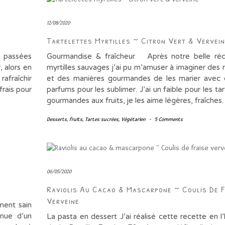
12/08/2020
Tartelettes Myrtilles ~ Citron Vert & Vervein
t passées
Gourmandise & fraîcheur Après notre belle réc
, alors en
myrtilles sauvages j’ai pu m’amuser à imaginer des 
rafraîchir
et des manières gourmandes de les marier avec 
frais pour
parfums pour les sublimer. J’ai un faible pour les ta
gourmandes aux fruits, je les aime légères, fraîche
Desserts
,
fruits
,
Tartes sucrées
,
Végétarien
-
5 Comments
06/05/2020
Raviolis Au Cacao & Mascarpone ~ Coulis De F
Verveine
ement sain
nue d’un
La pasta en dessert J’ai réalisé cette recette en l