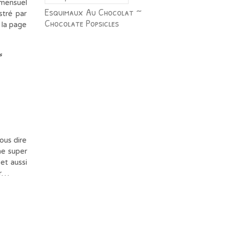
 mensuel
Esquimaux Au Chocolat ~
stré par
Chocolate Popsicles
 la page
s
ous dire
une super
 et aussi
er…