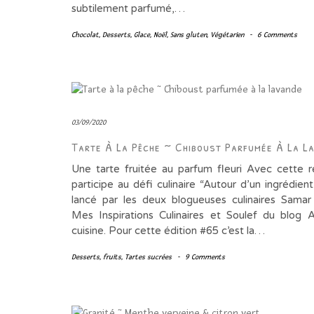
subtilement parfumé,…
Chocolat
,
Desserts
,
Glace
,
Noël
,
Sans gluten
,
Végétarien
-
6 Comments
03/09/2020
Tarte À La Pêche ~ Chiboust Parfumée À La L
Une tarte fruitée au parfum fleuri Avec cette r
participe au défi culinaire “Autour d’un ingrédient”
lancé par les deux blogueuses culinaires Sama
Mes Inspirations Culinaires et Soulef du blog
cuisine. Pour cette édition #65 c’est la…
Desserts
,
fruits
,
Tartes sucrées
-
9 Comments