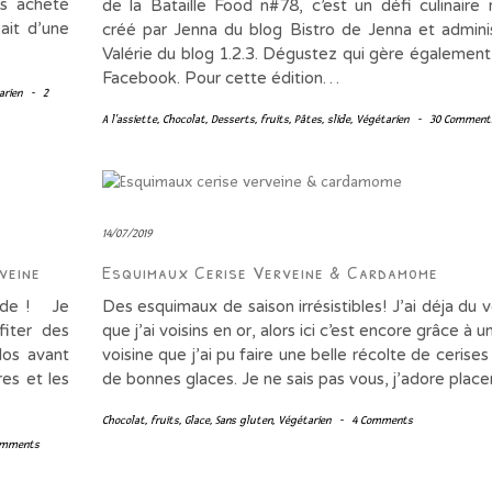
is acheté
de la Bataille Food n#78, c’est un défi culinaire
ait d’une
créé par Jenna du blog Bistro de Jenna et admini
Valérie du blog 1.2.3. Dégustez qui gère également
Facebook. Pour cette édition…
arien
-
2
A l'assiette
,
Chocolat
,
Desserts
,
fruits
,
Pâtes
,
slide
,
Végétarien
-
30 Comment
14/07/2019
veine
Esquimaux Cerise Verveine & Cardamome
ande ! Je
Des esquimaux de saison irrésistibles! J’ai déja du v
fiter des
que j’ai voisins en or, alors ici c’est encore grâce à 
ilos avant
voisine que j’ai pu faire une belle récolte de cerises
res et les
de bonnes glaces. Je ne sais pas vous, j’adore plac
Chocolat
,
fruits
,
Glace
,
Sans gluten
,
Végétarien
-
4 Comments
omments