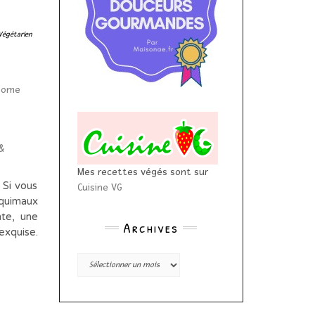
Végétarien
&
Mes recettes végés sont sur
 Si vous
Cuisine VG
squimaux
nte, une
Archives
exquise.
Archives