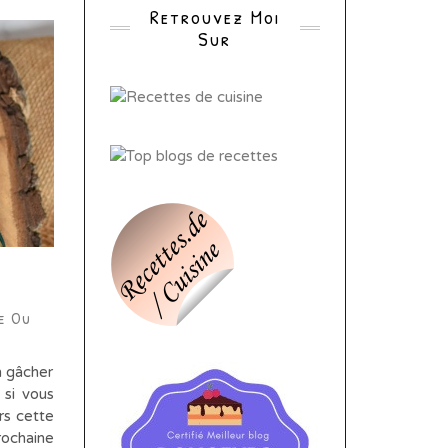
Retrouvez Moi
Sur
e Ou
n gâcher
 si vous
rs cette
rochaine