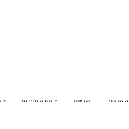
se
Les Pâtes De Base
Techniques
Index Des Do