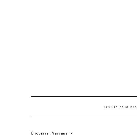
Les Crèmes De Ba
Étiquette :
Verveine