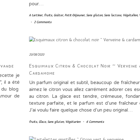
pour…
A tartiner
,
fruits
,
Goûter
,
Petit-Déjeuner
,
Sans gluten
,
Sans lactose
,
Végétalien
,
-
2 Comments
20/08/2020
avande
Esquimaux Citron & Chocolat Noir ~ Verveine 
Cardamome
ecette je
, il a été
Un parfum original et subtil, beaucoup de fraîcheur
r du blog
aimez le citron vous allez carrément adorer ces e
 Amour de
au citron. La glace est tendre, crémeuse, fonda
texture parfaite, et le parfum est d’une fraîcheur 
J’ai voulu faire quelque chose d’un peu original…
fruits
,
Glace
,
Sans gluten
,
Végétarien
-
6 Comments