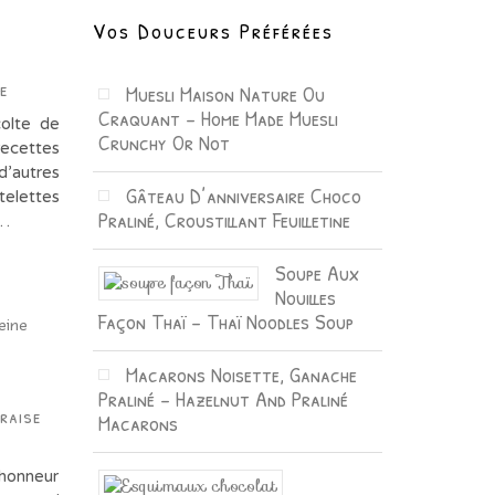
Vos Douceurs Préférées
e
Muesli Maison Nature Ou
Craquant – Home Made Muesli
olte de
Crunchy Or Not
recettes
d’autres
Gâteau D’anniversaire Choco
rtelettes
Praliné, Croustillant Feuilletine
s…
Soupe Aux
Nouilles
Façon Thaï – Thaï Noodles Soup
Macarons Noisette, Ganache
Praliné – Hazelnut And Praliné
raise
Macarons
’honneur