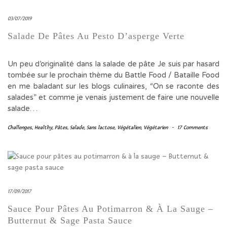
03/07/2019
Salade De Pâtes Au Pesto D’asperge Verte
Un peu d’originalité dans la salade de pâte Je suis par hasard
tombée sur le prochain thème du Battle Food / Bataille Food
en me baladant sur les blogs culinaires, “On se raconte des
salades” et comme je venais justement de faire une nouvelle
salade…
Challenges
,
Healthy
,
Pâtes
,
Salade
,
Sans lactose
,
Végétalien
,
Végétarien
-
17 Comments
17/09/2017
Sauce Pour Pâtes Au Potimarron & À La Sauge –
Butternut & Sage Pasta Sauce