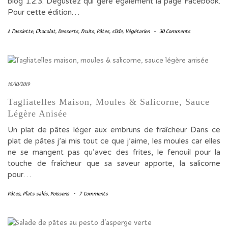
blog 1.2.3. Dégustez qui gère également la page Facebook.
Pour cette édition…
A l'assiette
,
Chocolat
,
Desserts
,
fruits
,
Pâtes
,
slide
,
Végétarien
-
30 Comments
16/10/2019
Tagliatelles Maison, Moules & Salicorne, Sauce
Légère Anisée
Un plat de pâtes léger aux embruns de fraîcheur Dans ce
plat de pâtes j’ai mis tout ce que j’aime, les moules car elles
ne se mangent pas qu’avec des frites, le fenouil pour la
touche de fraîcheur que sa saveur apporte, la salicorne
pour…
Pâtes
,
Plats salés
,
Poissons
-
7 Comments