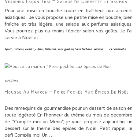
Verrines Façon Thaï ~ Salade De Crevette Et Saumon
Pour une mise en bouche toute en fraîcheur aux accents
asiatiques Je vous propose une petite mise en bouche, bien
fraîche et très légère, une salade aux parfums asiatiques.
Vous pourrez plus ou moins l’épicer selon vos goûts. Je l’ai
servie à Noël et…
Apéro
,
Entrées
,
Healthy
,
Noël
,
Poissons
,
Sans gluten
,
Sans lactose
,
Verrine
-
2 Comments
19/12/2021
Mousse Au Marron ~ Poire Pochée Aux Épices De Noël
Des ramequins de gourmandise pour un dessert de saison en
toute légèreté En l’honneur du thème du mois de décembre
de “Compile moi un Menu”, je vous propose aujourd’hui un
dessert sur le thème des épices de Noël. Petit rappel, le
défi Compile moi Un…