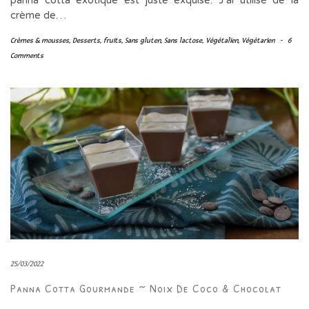
panna cotta exotique est juste exquise. J’ai utilisé de la
crème de…
Crèmes & mousses
,
Desserts
,
fruits
,
Sans gluten
,
Sans lactose
,
Végétalien
,
Végétarien
-
6
Comments
25/03/2022
Panna Cotta Gourmande ~ Noix De Coco & Chocolat