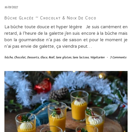
16/01/2022
Bûche Glacée ~ Chocolat & Noix De Coco
La bûche toute douce et hyper légère Je suis carrément en
retard, à l’heure de la galette j’en suis encore à la bûche mais
bon la gourmandise n’a pas de saison et pour le moment je
n’ai pas envie de galette, ça viendra peut…
bûche
,
Chocolat
,
Desserts
,
Glace
,
Noël
,
Sans gluten
,
Sans lactose
,
Végétarien
-
3 Comments