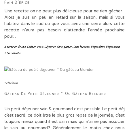
Pain D’épice
Une recette on ne peut plus délicieuse pour ne rien gâcher
Alors je suis un peu en retard sur la saison, mais si vous
habitez dans le sud ou que vous avez une serre alors cette
recette n’aura pas besoin d’attendre l’année prochaine
pour…
A tartiner
,
fruits
,
Goûter
,
Petit-Déjeuner
,
Sans gluten
,
Sans lactose
,
Végétalien
,
Végétarien
-
2 Comments
15/08/2020
Gâteau De Petit Déjeuner ~ Ou Gâteau Blender
Un petit déjeuner sain & gourmand c’est possible Le petit déj
c’est sacré, ce doit être le plus gros repas de la journée, c’est
toujours mieux quand il est sain mais qui n’aime pas associer
le sain au gourmand? Généralement le matin chez nous