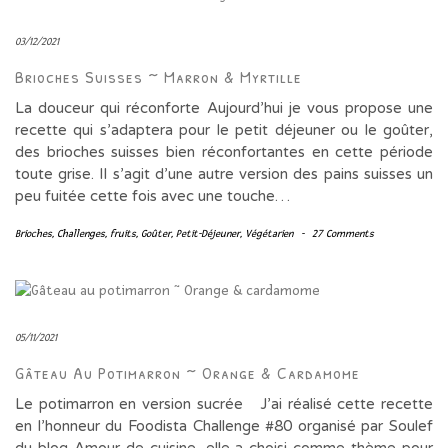
03/12/2021
Brioches Suisses ~ Marron & Myrtille
La douceur qui réconforte Aujourd’hui je vous propose une
recette qui s’adaptera pour le petit déjeuner ou le goûter,
des brioches suisses bien réconfortantes en cette période
toute grise. Il s’agit d’une autre version des pains suisses un
peu fuitée cette fois avec une touche…
Brioches
,
Challenges
,
fruits
,
Goûter
,
Petit-Déjeuner
,
Végétarien
-
27 Comments
05/11/2021
Gâteau Au Potimarron ~ Orange & Cardamome
Le potimarron en version sucrée J’ai réalisé cette recette
en l’honneur du Foodista Challenge #80 organisé par Soulef
du blog Amour de cuisine, elle a choisi comme thème pour