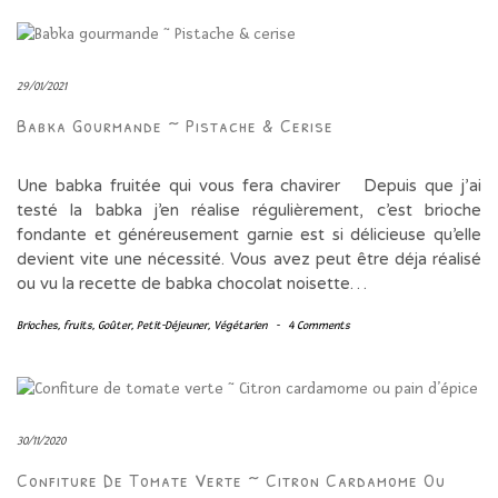
29/01/2021
Babka Gourmande ~ Pistache & Cerise
Une babka fruitée qui vous fera chavirer Depuis que j’ai
testé la babka j’en réalise régulièrement, c’est brioche
fondante et généreusement garnie est si délicieuse qu’elle
devient vite une nécessité. Vous avez peut être déja réalisé
ou vu la recette de babka chocolat noisette…
Brioches
,
fruits
,
Goûter
,
Petit-Déjeuner
,
Végétarien
-
4 Comments
30/11/2020
Confiture De Tomate Verte ~ Citron Cardamome Ou