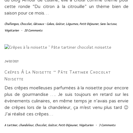
cette ronde “Du citron à la citrouille” un thème bien de
saison pour ce mois…
Challenges
,
Chocolat
,
Gâteaux - Cakes
,
Goûter
,
Légumes
,
Petit-Déjeuner
,
Sans lactose
,
Végétarien
-
20 Comments
24/02/2021
Crêpes À La Noisette ~ Pâte Tartiner Chocolat
Noisette
Des crêpes moelleuses parfumées à la noisette pour encore
plus de gourmandise …. Je suis toujours en retard sur les
évènements culinaires, en même temps je n’avais pas envie
de crêpes lors de la chandeleur, ça m’est venu plus tard 😉
J’ai réalisé ces crêpes…
A tartiner
,
chandeleur
,
Chocolat
,
Goûter
,
Petit-Déjeuner
,
Végétarien
-
3 Comments