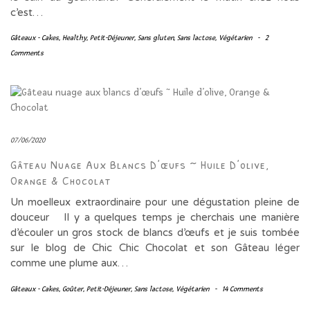
c’est…
Gâteaux - Cakes
,
Healthy
,
Petit-Déjeuner
,
Sans gluten
,
Sans lactose
,
Végétarien
-
2
Comments
07/06/2020
Gâteau Nuage Aux Blancs D’œufs ~ Huile D’olive,
Orange & Chocolat
Un moelleux extraordinaire pour une dégustation pleine de
douceur Il y a quelques temps je cherchais une manière
d’écouler un gros stock de blancs d’œufs et je suis tombée
sur le blog de Chic Chic Chocolat et son Gâteau léger
comme une plume aux…
Gâteaux - Cakes
,
Goûter
,
Petit-Déjeuner
,
Sans lactose
,
Végétarien
-
14 Comments