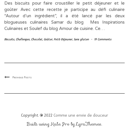
Des biscuits pour faire croustiller le petit déjeuner et le
goûter Avec cette recette je participe au défi culinaire
“Autour d’un ingrédient”, il a été lancé par les deux
blogueuses culinaires Samar du blog Mes Inspirations
Culinaires et Soulef du blog Amour de cuisine. Ce…
Biscuits
,
Challenges
,
Chocolat
,
Goûter
,
Petit-Déjeuner
,
Sans gluten
-
19 Comments
Previous Posts
Copyright © 2022
Comme une envie de douceur
Built using
Kale Pro
by
LyraThemes
.