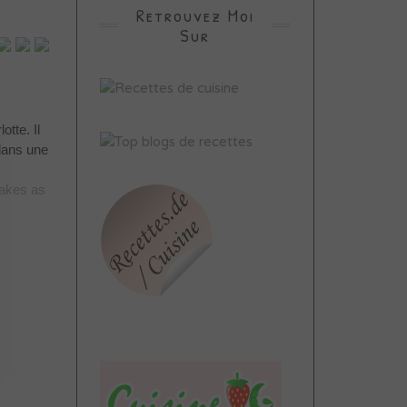
Retrouvez Moi
Sur
otte. Il
dans une
 cakes as