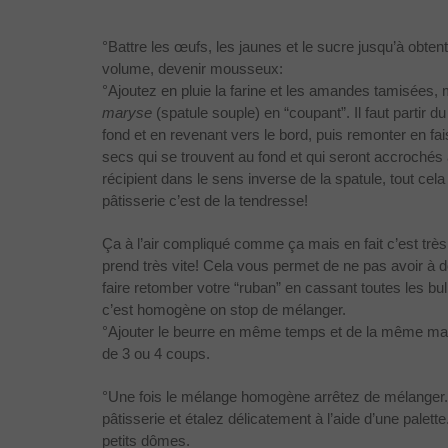
°Battre les œufs, les jaunes et le sucre jusqu’à obten
volume, devenir mousseux:
°Ajoutez en pluie la farine et les amandes tamisées,
maryse
(spatule souple) en “coupant”. Il faut partir du
fond et en revenant vers le bord, puis remonter en fai
secs qui se trouvent au fond et qui seront accrochés à
récipient dans le sens inverse de la spatule, tout cela
pâtisserie c’est de la tendresse!
Ça à l’air compliqué comme ça mais en fait c’est très
prend très vite! Cela vous permet de ne pas avoir à d
faire retomber votre “ruban” en cassant toutes les bul
c’est homogène on stop de mélanger.
°Ajouter le beurre en même temps et de la même man
de 3 ou 4 coups.
°Une fois le mélange homogène arrêtez de mélanger. 
pâtisserie et étalez délicatement à l’aide d’une palett
petits dômes.