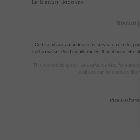
Le Biscuit Joconde
Biscuit
Ce biscuit aux amandes
vous servira en cercle, p
sert à réaliser des biscuits roulés. Il peut aussi
être u
This almond dough will be useful in disks, for entrem
well and can
be used dry like “
Pour un disqu