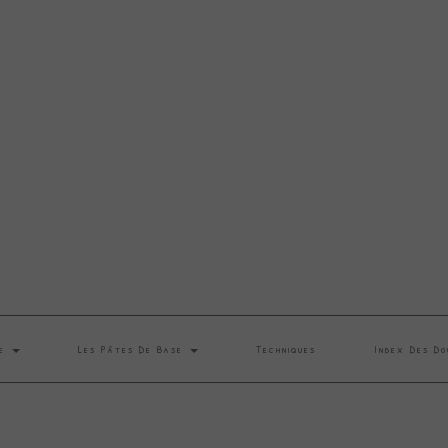
se
Les Pâtes De Base
Techniques
Index Des Do