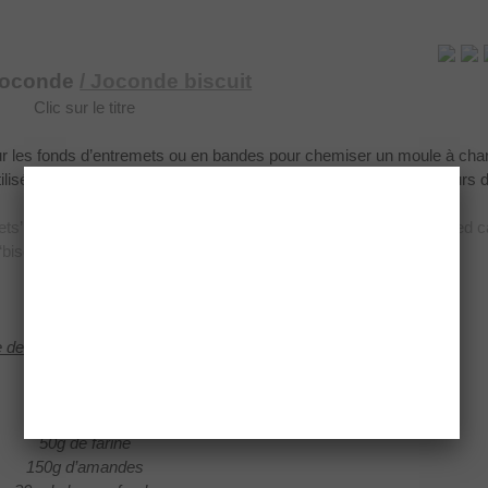
 joconde
/ Joconde biscuit
Clic sur le titre
our les fonds d’entremets ou en bandes pour chemiser
un moule à charl
tilisé sec comme des biscuits cuiller. Ainsi il se conserve 4 à 5 jours
boîte hermétique.
ets’ bottoms or in
stripes to line a charlotte mold. It is used for rolled
biscuits cuillers”. Keep it 4 or 5 days in an airtight box.
Biscuit Joconde
e de 26 cm
ᶲ
et 21cm
ᶲ
+ le chemisage
4 oeufs
4 jaunes
175g de sucre
50g de farine
150g d’amandes