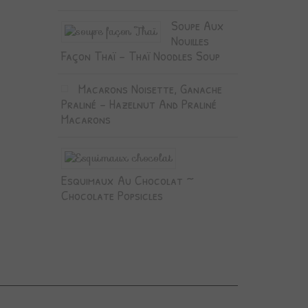
Soupe Aux
Nouilles
Façon Thaï – Thaï Noodles Soup
Macarons Noisette, Ganache
Praliné – Hazelnut And Praliné
Macarons
Esquimaux Au Chocolat ~
Chocolate Popsicles