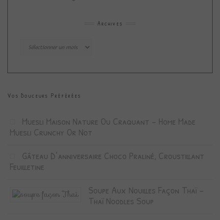
Archives
Archives
Vos Douceurs Préférées
Muesli Maison Nature Ou Craquant – Home Made
Muesli Crunchy Or Not
Gâteau D’anniversaire Choco Praliné, Croustillant
Feuilletine
Soupe Aux Nouilles Façon Thaï –
Thaï Noodles Soup