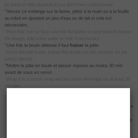
by hand or with a
spatula if you don’t have a kitchenaid.
°Versez ce mélange sur la farine, pétrir à la main ou à la
feuille
au robot en ajoutant un peu d’eau ou de lait si cela est
nécessaire.
°Pour
that mix on flour, use the flat batter or your hand to knead
the dough, add a
few water or milk if necessary.
°Une fois la boule obtenue il faut
fraiser
la pâte.
°Once
the ball made, knead the dough (as the pictures for pie
pastry above).
°Mettre la pâte en boule et laisser reposer au moins 30 min
avant
de vous en servir.
°Wrap
it in a shrink wrap and let cool in the fridge for at least 30
minutes.
Petits conseils: /
Some tricks:
-Bien faire fondre le sucre et le sel avant
d’incorporer le beurre
-Make
sure sugar and salt is melted before adding butter
-Vous
pouvez remplacer le sucre en poudre par du sucre glace
tamisé
-Instead
of using sugar you can use icing sugar