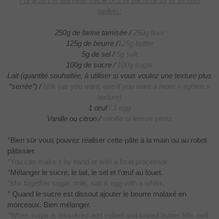
For a 26 cm diameter circle or 2 of 18cm or 12 to 16 mini
tartlets:
250g de farine tamisée /
250g flour
125g de beurre /
125g butter
5g de sel /
5g salt
100g de sucre /
100g sugar
Lait (quantité souhaitée, à utiliser si vous voulez une texture plus
“serrée”) /
Milk (as you want, use if you want a more « tighten »
texture)
1 œuf
/ 1 egg
Vanille ou citron /
vanilla or lemon zests
°Bien sûr vous pouvez réaliser cette pâte à la main ou au robot
pâtissier.
°You
can make it by hand or with a food processor.
°Mélanger le sucre, le lait, le sel et l’œuf au fouet.
°Mix
together sugar, milk, salt & egg with a whisk.
° Quand le sucre est dissout ajouter le beurre malaxé en
morceaux. Bien mélanger.
°When
sugar is dissolved add cubed and knead butter. Mix well