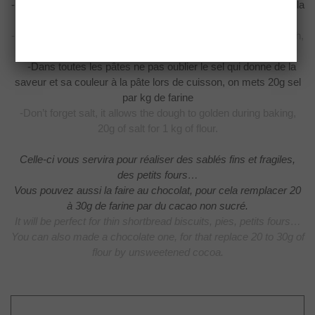
-Ne
pas trop pétrir la pâte sinon cela lui enlèvera sa friabilité et la
rendra
élastique
-Don’t
overwork the dough, otherwise it will be elastic and tough,
not crumbly anymore.
-Dans toutes les pâtes ne pas oublier le sel qui
donne de la
saveur et sa couleur à la pâte lors de cuisson, on mets 20g sel
par
kg de farine
-Don’t
forget salt, it allows the dough to golden during baking,
20g of salt for 1 kg
of flour.
Celle-ci vous servira pour réaliser des sablés fins et fragiles,
des petits fours…
Vous pouvez aussi la faire au chocolat, pour cela remplacer 20
à 30g de farine par du cacao non sucré.
It will be perfect for thin shortbread biscuits, pies, petits fours…
You can also made a chocolate one, for that replace 20 to 30g of
flour by unsweetened cocoa.