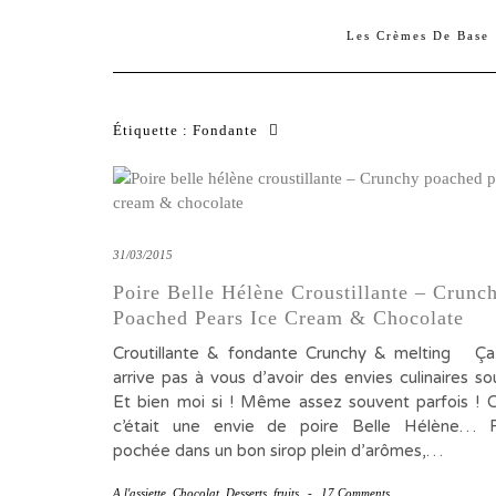
Les Crèmes De Base
Étiquette :
Fondante
31/03/2015
Poire Belle Hélène Croustillante – Crunc
Poached Pears Ice Cream & Chocolate
Croutillante & fondante Crunchy & melting Ça
arrive pas à vous d’avoir des envies culinaires s
Et bien moi si ! Même assez souvent parfois ! C
c’était une envie de poire Belle Hélène… F
pochée dans un bon sirop plein d’arômes,…
A l'assiette
,
Chocolat
,
Desserts
,
fruits
-
17 Comments