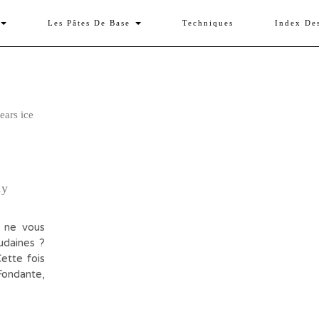
Les Pâtes De Base
Techniques
Index De
hy
 ne vous
oudaines ?
ette fois
ondante,