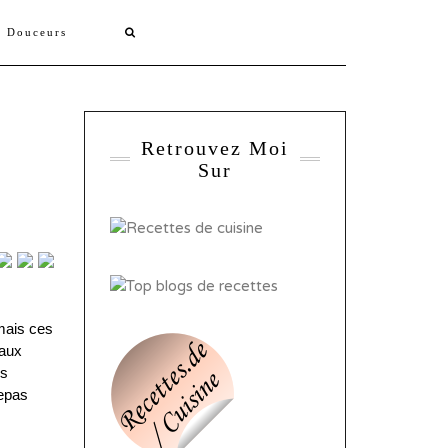
s Douceurs
Retrouvez Moi
Sur
 mais ces
eaux
rs
repas