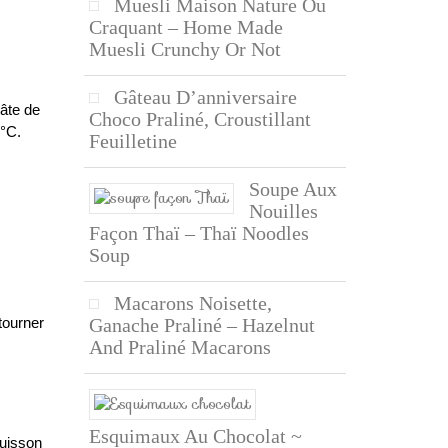
Muesli Maison Nature Ou
Craquant – Home Made
Muesli Crunchy Or Not
Gâteau D’anniversaire
pâte de
Choco Praliné, Croustillant
0°C.
Feuilletine
Soupe Aux
Nouilles
Façon Thaï – Thaï Noodles
Soup
Macarons Noisette,
 tourner
Ganache Praliné – Hazelnut
And Praliné Macarons
Esquimaux Au Chocolat ~
cuisson