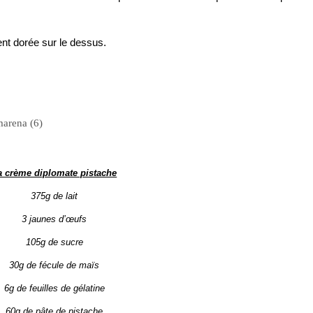
nt dorée sur le dessus.
a crème diplomate pistache
375g de lait
3
jaunes d’œufs
105g de sucre
30g de fécule de maïs
6g de feuilles de gélatine
60g de pâte de pistache