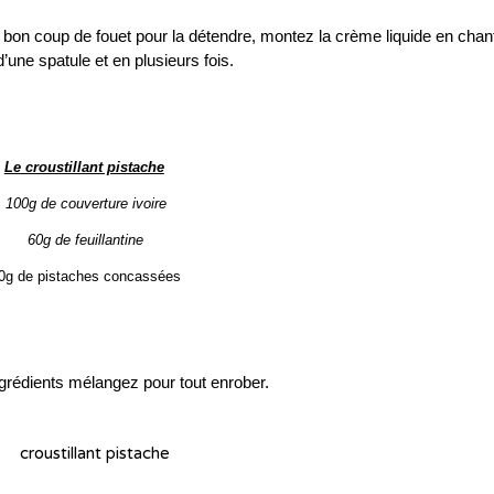
n bon coup de fouet pour la
détendre, montez la crème liquide en chanti
d’une spatule et en plusieurs fois.
.
Le croustillant pistache
100g de couverture ivoire
60g de feuillantine
0g de pistaches concassées
…
…
ingrédients mélangez pour tout enrober.
…