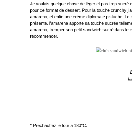
Je voulais quelque chose de léger et pas trop sucré et 
pour ce format de dessert. Pour la touche crunchy j’ai f
amarena, et enfin une crème diplomate pistache. Le m
présente, l’amarena apporte sa touche sucrée telleme
amarena, tremper son petit sandwich sucré dans le c
recommencer.
…
…
…
L
…
° Préchauffez le four à 180°C.
…