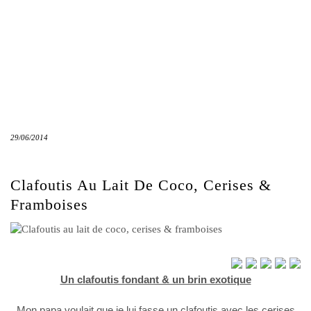
29/06/2014
Clafoutis Au Lait De Coco, Cerises &
Framboises
Un clafoutis fondant & un brin exotique
Mon papa voulait que je lui fasse un clafoutis avec les cerises