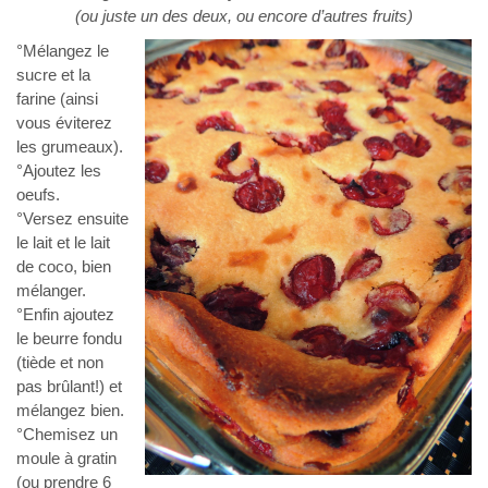
(ou juste un des deux, ou encore d’autres fruits)
°Mélangez le
sucre et la
farine (ainsi
vous éviterez
les grumeaux).
°Ajoutez les
oeufs.
°Versez ensuite
le lait et le lait
de coco, bien
mélanger.
°Enfin ajoutez
le beurre fondu
(tiède et non
pas brûlant!) et
mélangez bien.
°Chemisez un
moule à gratin
(ou prendre 6