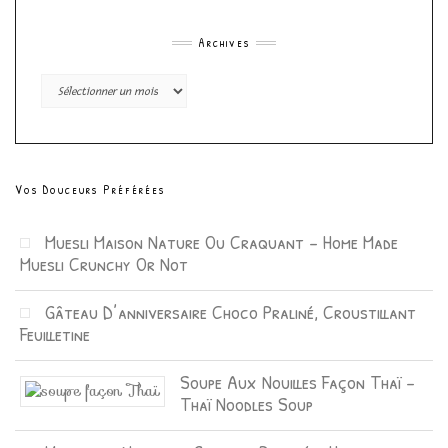
Archives
Archives
Vos Douceurs Préférées
Muesli Maison Nature Ou Craquant – Home Made
Muesli Crunchy Or Not
Gâteau D’anniversaire Choco Praliné, Croustillant
Feuilletine
Soupe Aux Nouilles Façon Thaï –
Thaï Noodles Soup