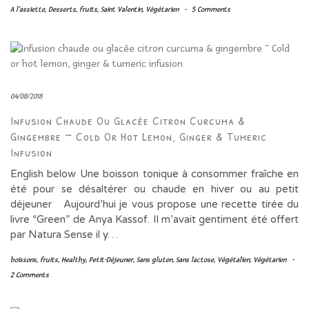
A l'assiette
,
Desserts
,
fruits
,
Saint Valentin
,
Végétarien
-
5 Comments
04/08/2018
Infusion Chaude Ou Glacée Citron Curcuma &
Gingembre ~ Cold Or Hot Lemon, Ginger & Tumeric
Infusion
English below Une boisson tonique à consommer fraîche en
été pour se désaltérer ou chaude en hiver ou au petit
déjeuner Aujourd’hui je vous propose une recette tirée du
livre “Green” de Anya Kassof. Il m’avait gentiment été offert
par Natura Sense il y…
boissons
,
fruits
,
Healthy
,
Petit-Déjeuner
,
Sans gluten
,
Sans lactose
,
Végétalien
,
Végétarien
-
2 Comments