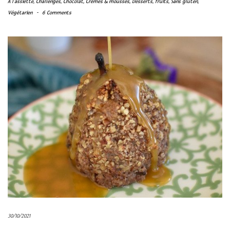
A l'assiette
,
Challenges
,
Chocolat
,
Crèmes & mousses
,
Desserts
,
fruits
,
Sans gluten
,
Végétarien
-
6 Comments
30/10/2021