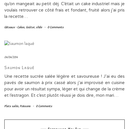
qu’on mangeait au petit déj. C’était un cake industriel mais je
voulais retrouver ce côté frais et fondant, fruité alors j’ai pris
la recette…
Gâteaux - Cakes
,
Goûter
,
slide
-
0 Comments
04/04/2014
Saumon Laqué
Une recette sucrée salée légère et savoureuse ! J’ai eu des
pavés de saumon à prix cassé alors j’ai improvisé en cuisine
pour avoir un résultat sympa, léger et qui change de la crème
et l’estragon. Et c’est plutôt réussi je dois dire, mon mari…
Plats salés
,
Poissons
-
0 Comments
Retrouvez Moi Sur