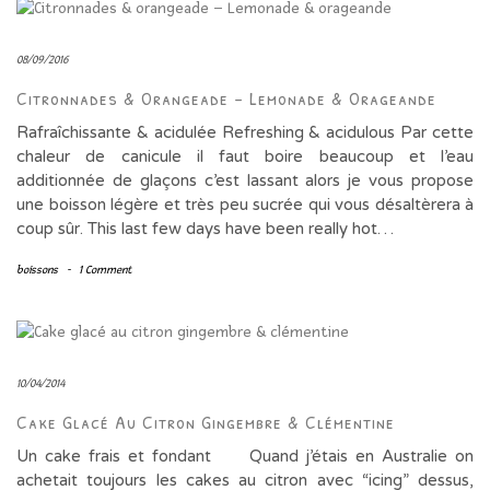
08/09/2016
Citronnades & Orangeade – Lemonade & Orageande
Rafraîchissante & acidulée Refreshing & acidulous Par cette
chaleur de canicule il faut boire beaucoup et l’eau
additionnée de glaçons c’est lassant alors je vous propose
une boisson légère et très peu sucrée qui vous désaltèrera à
coup sûr. This last few days have been really hot…
boissons
-
1 Comment
10/04/2014
Cake Glacé Au Citron Gingembre & Clémentine
Un cake frais et fondant Quand j’étais en Australie on
achetait toujours les cakes au citron avec “icing” dessus,